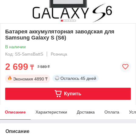
Батарея аккумуляторная заводская для
Samsung Galaxy S (S6)
В наличии
Код: SS-SamsBattS
Розница
2 699
₸
7 589 ₸
Осталось
45 дней
Экономия
4890 ₸
Купить
Описание
Характеристики
Доставка
Оплата
Усл
Описание