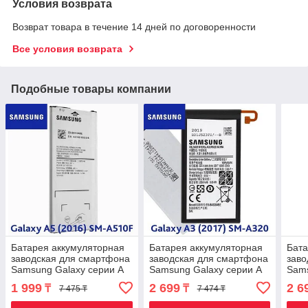
Условия возврата
Возврат товара в течение 14 дней по договоренности
Все условия возврата
Подобные товары компании
Батарея аккумуляторная
Батарея аккумуляторная
Бата
заводская для смартфона
заводская для смартфона
заво
Samsung Galaxy серии A
Samsung Galaxy серии A
Sams
(A5 (2016))
(A3 (2017))
(A10
1 999
2 699
2 6
₸
₸
7 475 ₸
7 474 ₸