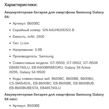
Характеристики:
Аккумуляторная батарея для смартфона Samsung Galaxy
S4:
Артикул: B600BC
Серийный номер: S/N AA1H620DS/2-B
Емкость, mAh: 2600
Тип: Li-ion
Напряжение: 3.8В
Производитель: Samsung
Совместимые модели: GT-I9500, GT-I9502, GT-I9508
EB485760LU, EB-K600BRWEGRU, Galaxy S4 Active
i9295, Galaxy S4 I9500
Коды совместимых акб: B600BC, B600BE, B600BU,
CS-SMI545XL, EB-B600BC, EB-B600BE, EB-B600BUB,
EB-B600BUBESTA, EB485760LU.
Аккумуляторная батарея для смартфона Samsung Galaxy
S4 mini:
Артикул: B500BE