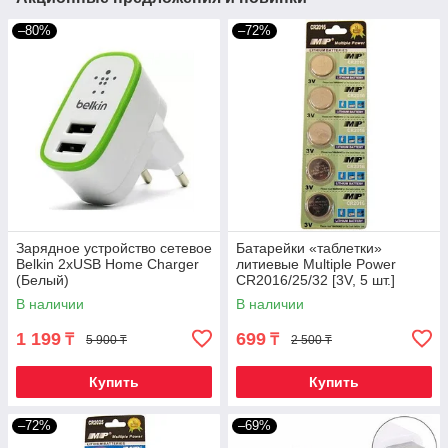
–80%
–72%
Зарядное устройство сетевое
Батарейки «таблетки»
Belkin 2хUSB Home Charger
литиевые Multiple Power
(Белый)
CR2016/25/32 [3V, 5 шт.]
(CR2016)
В наличии
В наличии
1 199
699
₸
₸
5 900 ₸
2 500 ₸
Купить
Купить
–72%
–69%