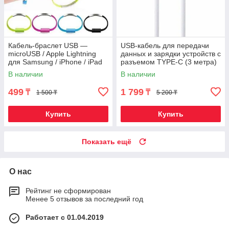
Кабель-браслет USB —
USB-кабель для передачи
microUSB / Apple Lightning
данных и зарядки устройств с
для Samsung / iPhone / iPad
разъемом TYPE-C (3 метра)
(Розовый / USB-microUSB)
В наличии
В наличии
499
1 799
₸
₸
1 500 ₸
5 200 ₸
Купить
Купить
Показать ещё
О нас
Рейтинг не сформирован
Менее 5 отзывов за последний год
Работает с 01.04.2019