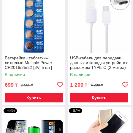
Батарейки «таблетки»
USB-кабель для передачи
литиевые Multiple Power
данных и зарядки устройств с
CR2016/25/32 [3V, 5 шт.]
разъемом TYPE-C (2 метра)
(CR2025)
В наличии
В наличии
699
1 299
₸
₸
2 500 ₸
4 200 ₸
Купить
Купить
–68%
–67%