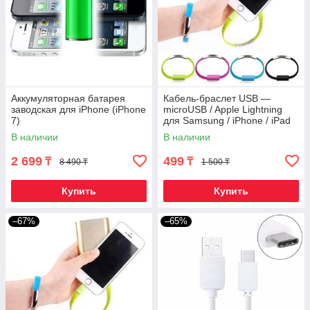
Аккумуляторная батарея
Кабель-браслет USB —
заводская для iPhone (iPhone
microUSB / Apple Lightning
7)
для Samsung / iPhone / iPad
(Салатовый / USB-microUSB)
В наличии
В наличии
2 699
499
₸
₸
8 490 ₸
1 500 ₸
Купить
Купить
–67%
–65%