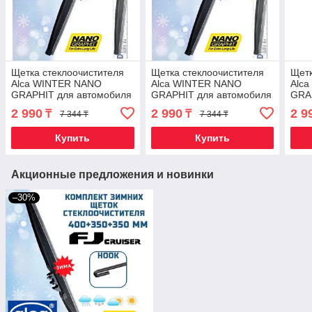
Щетка стеклоочистителя
Щетка стеклоочистителя
Щетк
Alca WINTER NANO
Alca WINTER NANO
Alc
GRAPHIT для автомобиля
GRAPHIT для автомобиля
GRA
(430мм 17")
(360мм 14")
(410
2 990
2 990
2 9
₸
₸
7 344 ₸
7 344 ₸
Купить
Купить
Акционные предложения и новинки
–30%