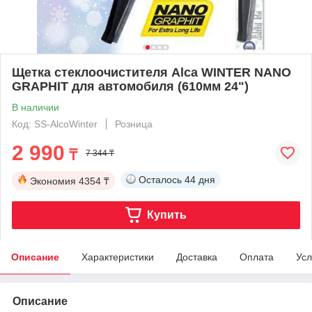
Щетка стеклоочистителя Alca WINTER NANO
GRAPHIT для автомобиля (610мм 24")
В наличии
Код: SS-AlcoWinter
Розница
2 990
₸
7 344 ₸
Осталось
44 дня
Экономия
4354 ₸
Купить
Описание
Характеристики
Доставка
Оплата
Усл
Описание