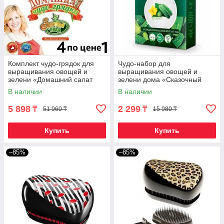
Комплект чудо-грядок для
Чудо-набор для
выращивания овощей и
выращивания овощей и
зелени «Домашний салат
зелени дома «Сказочный
круглый год»
огород круглый год» без ГМО
В наличии
В наличии
(Корнишоны)
5 898
2 299
₸
₸
51 960 ₸
15 980 ₸
Купить
Купить
–85%
–85%