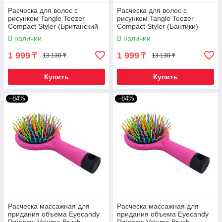
Расческа для волос с
Расческа для волос с
рисунком Tangle Teezer
рисунком Tangle Teezer
Compact Styler (Британский
Compact Styler (Бантики)
флаг)
В наличии
В наличии
1 999
1 999
₸
₸
13 130 ₸
13 130 ₸
Купить
Купить
–84%
–84%
Расческа массажная для
Расческа массажная для
придания объема Eyecandy
придания объема Eyecandy
Rainbow Volume Brush
Rainbow Volume Brush