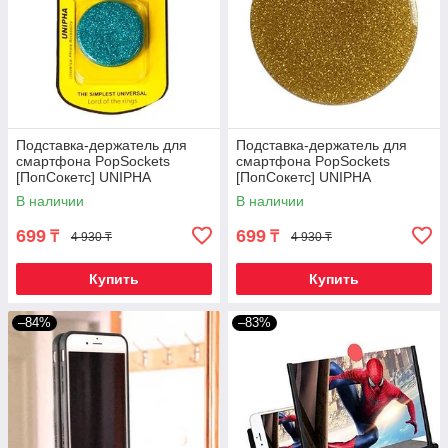
Подставка-держатель для
Подставка-держатель для
смартфона PopSockets
смартфона PopSockets
[ПопСокетс] UNIPHA
[ПопСокетс] UNIPHA
(Голубой)
(Золотистый)
В наличии
В наличии
699
699
₸
₸
4 930 ₸
4 930 ₸
Купить
Купить
–84%
–83%