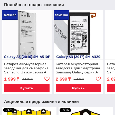
Подобные товары компании
Батарея аккумуляторная
Батарея аккумуляторная
Бата
заводская для смартфона
заводская для смартфона
заво
Samsung Galaxy серии A
Samsung Galaxy серии A
Sams
(A5 (2016))
(A3 (2017))
(A10
1 999
2 699
2 6
₸
₸
7 475 ₸
7 474 ₸
Купить
Купить
Акционные предложения и новинки
–86%
–86%