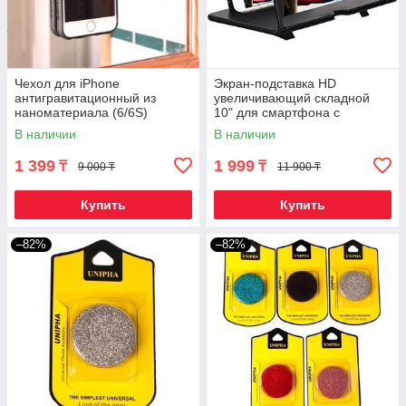
Чехол для iPhone
Экран-подставка HD
антигравитационный из
увеличивающий складной
наноматериала (6/6S)
10" для смартфона с
эффектом 3D
В наличии
В наличии
1 399
1 999
₸
₸
9 000 ₸
11 900 ₸
Купить
Купить
–82%
–82%