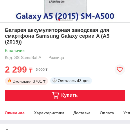
Батарея аккумуляторная заводская для
смартфона Samsung Galaxy серии A (A5
(2015))
В наличии
Код: SS-SamsBattA
Розница
2 299
₸
6 000 ₸
Осталось
43 дня
Экономия
3701 ₸
Купить
Описание
Характеристики
Доставка
Оплата
Усл