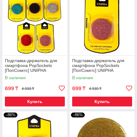
Подставка-держатель для
Подставка-держатель для
смартфона PopSockets
смартфона PopSockets
[ПопСокетс] UNIPHA
[ПопСокетс] UNIPHA
(Бордовый)
(Розовый)
В наличии
В наличии
699
699
₸
₸
4 930 ₸
4 930 ₸
Купить
Купить
–86%
–86%