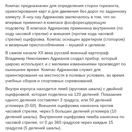
Компас предназначен для определения сторон горизонта,
ориентирования карт и для движения без дорог по заданному
азимуту. А ноу-хау Адрианова заключалось в том, что он
впервые применил в компасе фосфоресцирующую
подсветку. В компасе Адрианова применена внутренняя (по
ходу часовой стрелки) и внешняя (против хода часовой
стрелки) оцифровка. Компас оснащен арретиром (стопором)
и визирным приспособлением – мушкой и целиком.
В самом начале ХХ века русский военный картограф
Владимир Николаевич Адрианов создал прибор, который
широко используют, и с мелкими изменениями производят по
нынешнее время. Компас Адрианова служит для
ориентирования на местности в полевых условиях, во время
учебных сборов и спортивных соревнований.
Внутри корпуса находится лимб (круговая шкала) с двойной
оцифровкой, которая поделена на 120 делений. Показание
одного деления составляет 3 градуса, или 50 делений
угломера (0-50). Внешняя оцифровка нанесена против
часовой стрелки, через 5 больших делений угломера (10
делений шкалы). Внутренняя оцифровка лимба нанесена по
часовой стрелке, от 0 до 360 градусов через каждые 15
градусов (5 делений шкалы).