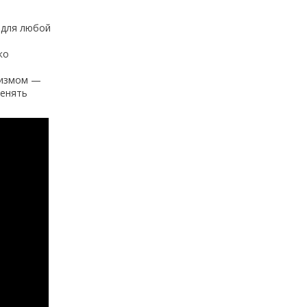
 для любой
ко
низмом —
менять