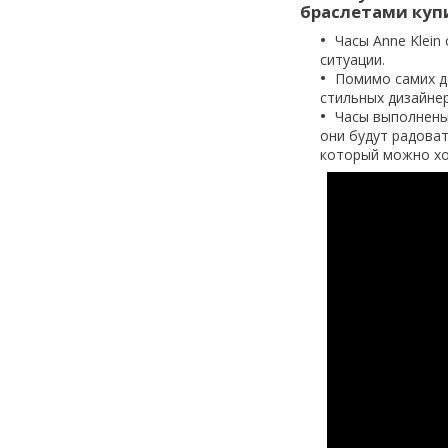
браслетами куп
Часы Anne Klei
ситуации.
Помимо самих д
стильных дизайнер
Часы выполнены
они будут радова
который можно хо