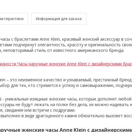
актеристики
Информация для заказа
асы с браслетами Anne Klein, красивый женский аксессуар в соч
етами подчеркнут элегантность, красоту и оригинальность своей
, неповторимый стиль от известного американского бренда.
идности Часы наручные женские Anne Klein с дизайнерскими бра
lein – это неизменное качество и узнаваемый, престижный бренд
выбор для тех, кто стремится к успеху и самовыражению, подчер
N - уникальные изящные женские часы, которые дополнят любой 
ссуары не будут лежать на полке без дела, их можно надевать н
, свидания или встречи с подругами.
выполнен в виде драгоценного камня обязательно вызовет вос
ручные женские часы Anne Klein с дизайнерским