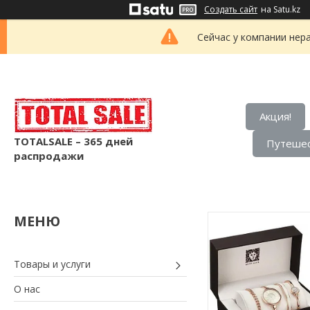
Создать сайт
на Satu.kz
Сейчас у компании нер
Акция!
TOTALSALE – 365 дней
Путешес
распродажи
Товары и услуги
О нас