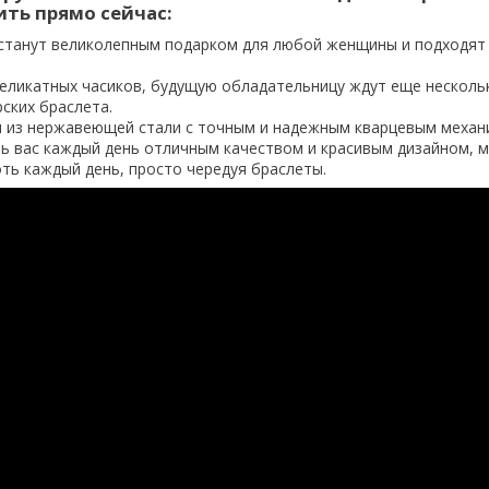
ить прямо сейчас:
n станут великолепным подарком для любой женщины и подходят
еликатных часиков, будущую обладательницу ждут еще несколь
ских браслета.
 из нержавеющей стали с точным и надежным кварцевым меха
ть вас каждый день отличным качеством и красивым дизайном, 
ть каждый день, просто чередуя браслеты.