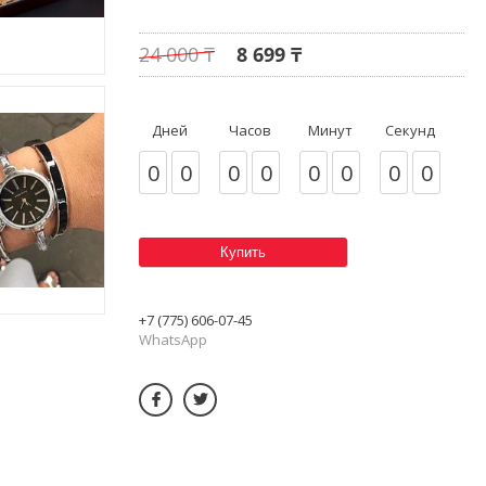
24 000 ₸
8 699 ₸
Дней
Часов
Минут
Секунд
0
0
0
0
0
0
0
0
Купить
+7 (775) 606-07-45
WhatsApp