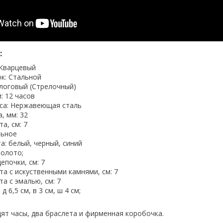
:
 Кварцевый
к: Стальной
логовый (Стрелочный)
: 12 часов
са: Нержавеющая сталь
, мм: 32
а, см: 7
льное
: белый, черный, синий
золото;
епочки, см: 7
а с искуственными камнями, см: 7
а с эмалью, см: 7
д 6,5 см, в 3 см, ш 4 см;
ят часы, два браслета и фирменная коробочка.