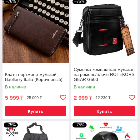
–76%
–75%
Сумочка компактная мужская
Клатч-портмоне мужской
на ремень/плечо ROTEKORS
Baellerry Italia (Коричневый)
GEAR G503
В наличии
В наличии
5 999
2 999
₸
₸
25 000 ₸
12 230 ₸
Купить
Купить
–75%
–75%