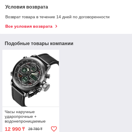
Условия возврата
Возврат товара в течение 14 дней по договоренности
Все условия возврата
Подобные товары компании
Часы наручные
ударопрочные +
водонепроницаемые
AMST Military 3003 в
12 990
₸
28 780 ₸
армейском стиле (Черный