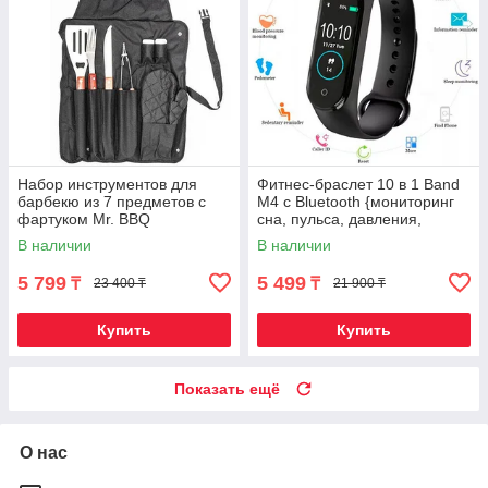
Набор инструментов для
Фитнес-браслет 10 в 1 Band
барбекю из 7 предметов с
M4 с Bluetooth {мониторинг
фартуком Mr. BBQ
сна, пульса, давления,
уровня кислорода,
В наличии
В наличии
активности}
5 799
5 499
₸
₸
23 400 ₸
21 900 ₸
Купить
Купить
Показать ещё
О нас