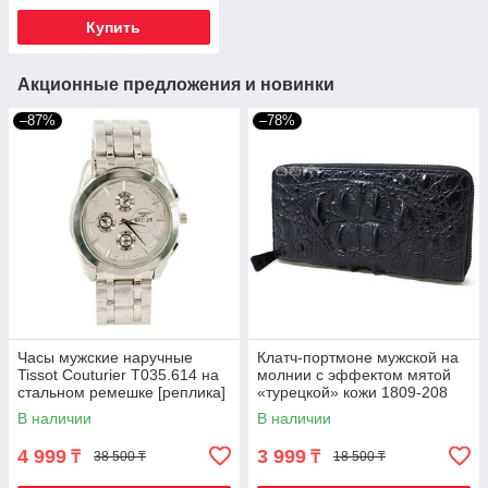
ремешок)
Купить
Акционные предложения и новинки
–87%
–78%
Часы мужские наручные
Клатч-портмоне мужской на
Tissot Couturier T035.614 на
молнии с эффектом мятой
стальном ремешке [реплика]
«турецкой» кожи 1809-208
(Холодное серебро)
(Черный)
В наличии
В наличии
4 999
3 999
₸
₸
38 500 ₸
18 500 ₸