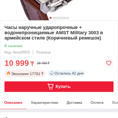
Часы наручные ударопрочные +
водонепроницаемые AMST Military 3003 в
армейском стиле (Коричневый ремешок)
В наличии
Код: Amst3003
Розница
10 999
₸
28 780 ₸
Осталось
42 дня
Экономия
17781 ₸
Купить
Описание
Характеристики
Доставка
Оплата
Усл