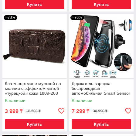
Купить
Купить
–78%
–76%
Клатч-портмоне мужской на
Держатель-зарядка
молнии с эффектом мятой
беспроводная
«турецкой» кожи 1809-208
автомобильная Smart Sensor
(Шоколадный)
Car Wireless S5
В наличии
В наличии
3 999
7 299
₸
₸
18 500 ₸
30 990 ₸
Купить
Купить