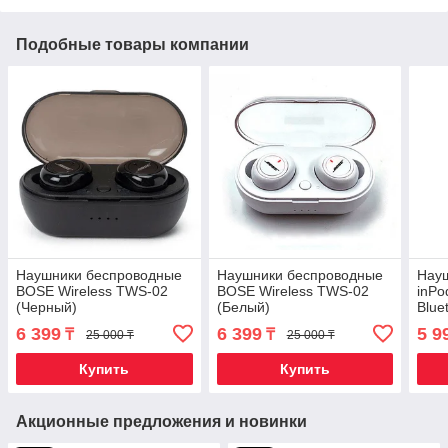
Подобные товары компании
Наушники беспроводные
Наушники беспроводные
Нау
BOSE Wireless TWS-02
BOSE Wireless TWS-02
inPo
(Черный)
(Белый)
Blue
заря
6 399
6 399
5 9
₸
₸
25 000 ₸
25 000 ₸
Купить
Купить
Акционные предложения и новинки