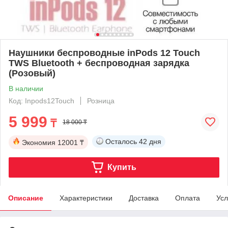
Наушники беспроводные inPods 12 Touch
TWS Bluetooth + беспроводная зарядка
(Розовый)
В наличии
Код: Inpods12Touch
Розница
5 999
₸
18 000 ₸
Осталось
42 дня
Экономия
12001 ₸
Купить
Описание
Характеристики
Доставка
Оплата
Усл