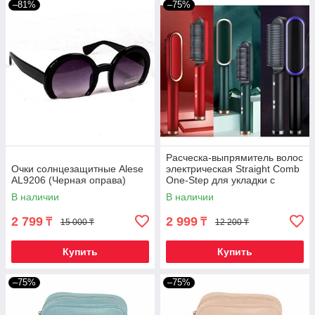
–81%
–75%
Расческа-выпрямитель волос
Очки солнцезащитные Alese
электрическая Straight Сomb
AL9206 (Черная оправа)
One-Step для укладки с
нагревательным эффектом
В наличии
В наличии
2 799
2 999
₸
₸
15 000 ₸
12 200 ₸
Купить
Купить
–75%
–75%