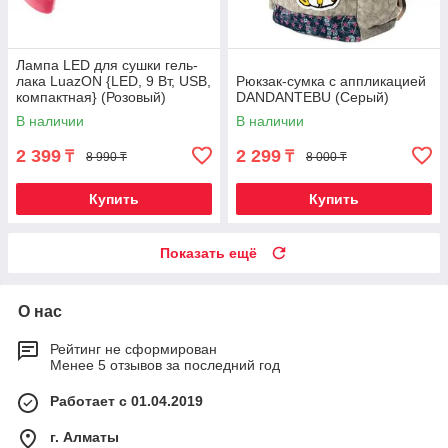
Лампа LED для сушки гель-
лака LuazON {LED, 9 Вт, USB,
Рюкзак-сумка с аппликацией
компактная} (Розовый)
DANDANTEBU (Серый)
В наличии
В наличии
2 399
2 299
₸
₸
8 990 ₸
8 000 ₸
Купить
Купить
Показать ещё
О нас
Рейтинг не сформирован
Менее 5 отзывов за последний год
Работает с 01.04.2019
г. Алматы