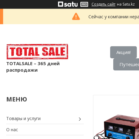
Создать сайт
на Satu.kz
Сейчас у компании нер
Акция!
TOTALSALE – 365 дней
Путешес
распродажи
Товары и услуги
О нас