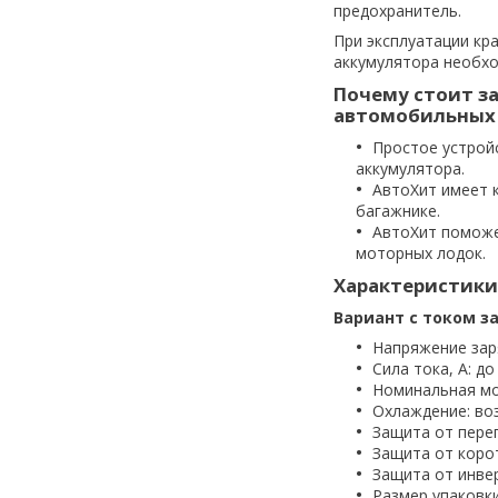
предохранитель.
При эксплуатации кр
аккумулятора необхо
Почему стоит з
автомобильных 
Простое устройс
аккумулятора.
АвтоХит имеет 
багажнике.
АвтоХит поможет
моторных лодок.
Характеристики
Вариант с током з
Напряжение заря
Сила тока, А: до
Номинальная мо
Охлаждение: во
Защита от перег
Защита от коро
Защита от инвер
Размер упаковки