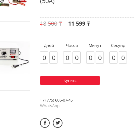
(50А)
18 500 ₸
11 599 ₸
Дней
Часов
Минут
Секунд
0
0
0
0
0
0
0
0
Купить
+7 (775) 606-07-45
WhatsApp