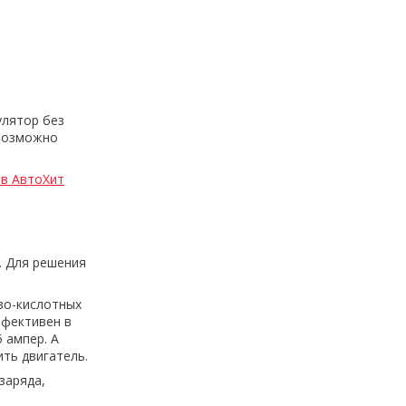
улятор без
 возможно
ов АвтоХит
. Для решения
во-кислотных
ффективен в
 ампер. А
ть двигатель.
заряда,