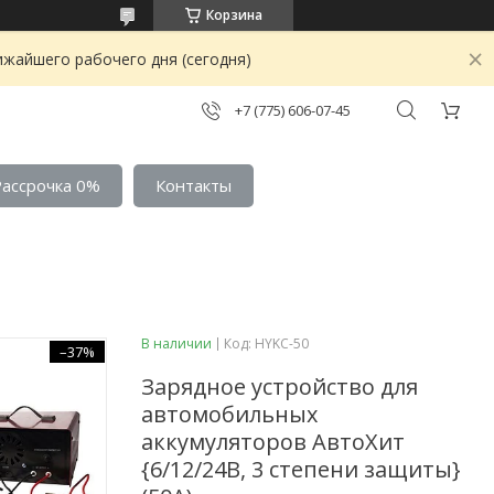
Корзина
ижайшего рабочего дня (сегодня)
+7 (775) 606-07-45
Рассрочка 0%
Контакты
В наличии
Код:
HYKC-50
–37%
Зарядное устройство для
автомобильных
аккумуляторов АвтоХит
{6/12/24В, 3 степени защиты}