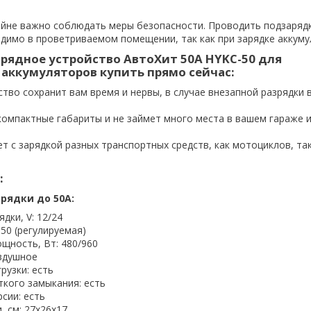
айне важно соблюдать меры безопасности. Проводить подзаряд
димо в проветриваемом помещении, так как при зарядке аккум
арядное устройство АвтоХит 50А HYKC-50 для
аккумуляторов купить прямо сейчас:
тво сохранит вам время и нервы, в случае внезапной разрядки 
компактные габариты и не займет много места в вашем гараже 
 с зарядкой разных транспортных средств, как мотоциклов, так
:
арядки до 50А:
дки, V: 12/24
 50 (регулируемая)
щность, Вт: 480/960
здушное
рузки: есть
ткого замыкания: есть
сии: есть
, см: 27х26х17