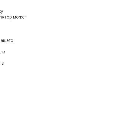
ку
улятор может
вашего
или
 и