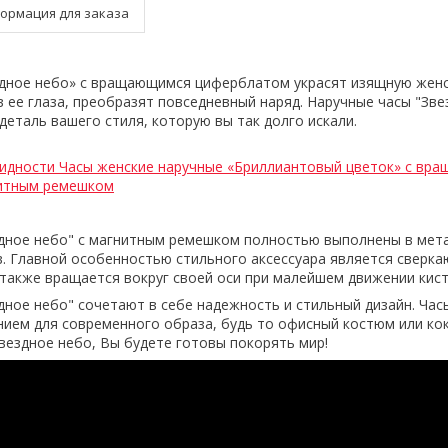
ормация для заказа
здное небо» с вращающимся циферблатом украсят изящную женс
в ее глаза, преобразят повседневный наряд. Наручные часы "Зве
деталь вашего стиля, которую вы так долго искали.
видности Часы женские наручные «Бриллиантовый цветок» с вр
итным ремешком
дное небо" с магнитным ремешком полностью выполнены в мета
. Главной особенностью стильного аксессуара является сверк
также вращается вокруг своей оси при малейшем движении кист
дное небо" сочетают в себе надежность и стильный дизайн. Час
ием для современного образа, будь то офисный костюм или ко
Звездное небо, Вы будете готовы покорять мир!