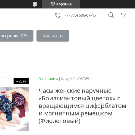
Корзина
+7 (775) 606-07-45
Рассрочка 0%
Контакты
В наличии
Код:
MO-v987651
–75%
Часы женские наручные
«Бриллиантовый цветок» с
вращающимся циферблатом
и магнитным ремешком
(Фиолетовый)