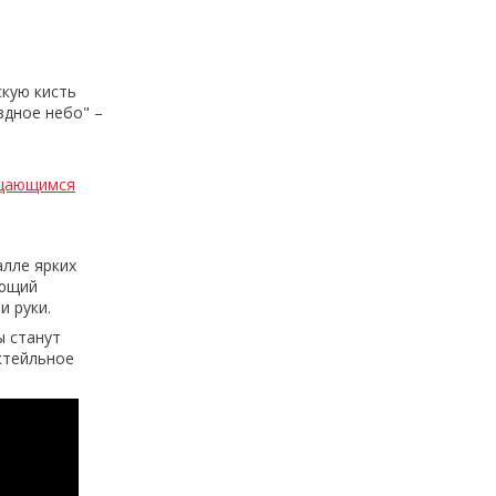
кую кисть
здное небо" –
ащающимся
лле ярких
ающий
и руки.
ы станут
ктейльное