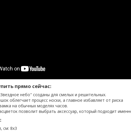
пить прямо сейчас:
"Звездное небо" созданы для смелых и решительных.
ок облегчает процесс носки, а главное избавляет от риска
замка на обычных моделях часов.
асцветок позволит выбрать аксессуар, который подходит именн
:
, см: 8х3