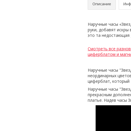
Описание
Инф
Наручные часы «Зве
руки, добавят искры 
это та недостающая 
Смотреть все разно
циферблатом и магн
Наручные часы "Звез
неординарных цветов
циферблат, который 
Наручные часы "Звез
прекрасным дополнен
платье. Надев часы 