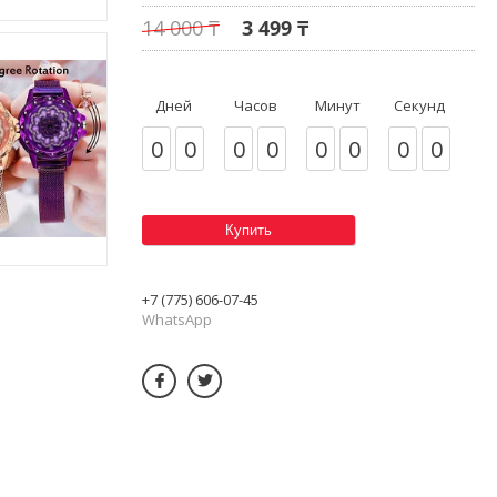
14 000 ₸
3 499 ₸
Дней
Часов
Минут
Секунд
0
0
0
0
0
0
0
0
Купить
+7 (775) 606-07-45
WhatsApp