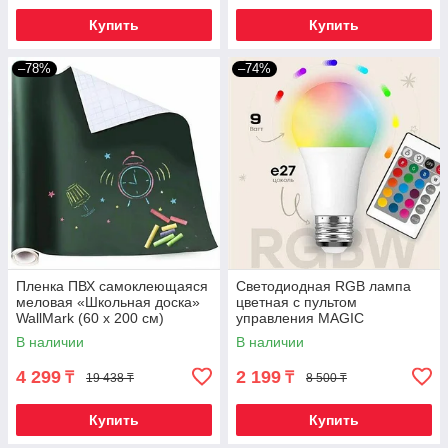
Купить
Купить
–78%
–74%
Пленка ПВХ самоклеющаяся
Светодиодная RGB лампа
меловая «Школьная доска»
цветная с пультом
WallMark (60 х 200 см)
управления MAGIC
LIGHTING (Е27 / 9W)
В наличии
В наличии
4 299
2 199
₸
₸
19 438 ₸
8 500 ₸
Купить
Купить