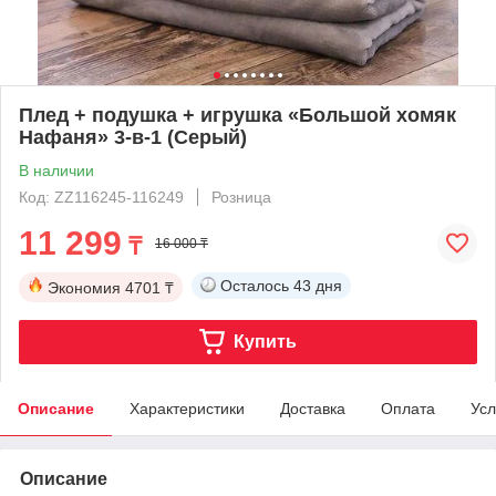
Плед + подушка + игрушка «Большой хомяк
Нафаня» 3-в-1 (Серый)
В наличии
Код: ZZ116245-116249
Розница
11 299
₸
16 000 ₸
Осталось
43 дня
Экономия
4701 ₸
Купить
Описание
Характеристики
Доставка
Оплата
Усл
Описание