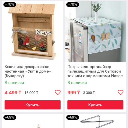
–70%
–70%
Ключница декоративная
Покрывало-органайзер
настенная «Уют в доме»
пылезащитный для бытовой
(Кукареку)
техники с кармашками Nasee
(Для холодильника)
В наличии
В наличии
4 499
999
₸
₸
15 000 ₸
3 300 ₸
Купить
Купить
–69%
–69%