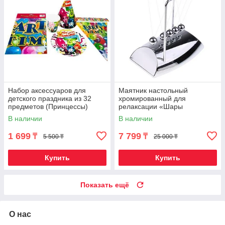
Набор аксессуаров для
Маятник настольный
детского праздника из 32
хромированный для
предметов (Принцессы)
релаксации «Шары
Ньютона» в стиле hi-tech
В наличии
В наличии
1 699
7 799
₸
₸
5 500 ₸
25 000 ₸
Купить
Купить
Показать ещё
О нас