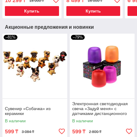
10 299
8 499
6 9
₸
₸
18 000 ₸
16 000 ₸
Купить
Купить
Акционные предложения и новинки
–81%
–79%
Электронная светодиодная
Сувенир «Собачка» из
свеча «Задуй меня» с
керамики
датчиками дистанционного
включения (Сердца)
В наличии
В наличии
599
599
₸
₸
3 084 ₸
2 800 ₸