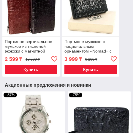
Портмоне вертикальное
Портмоне мужское с
мужское из тисненой
национальным
экокожи с магнитной
орнаментом «Nomad» с
застёжкой (Черный)
магнитным замком MD-
2 599
3 999
₸
₸
13 300 ₸
9 200 ₸
V33 (Черный)
Купить
Купить
Акционные предложения и новинки
–87%
–78%