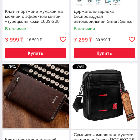
Клатч-портмоне мужской на
Держатель-зарядка
молнии с эффектом мятой
беспроводная
«турецкой» кожи 1809-208
автомобильная Smart Sensor
(Шоколадный)
Car Wireless S5
В наличии
В наличии
3 999
7 299
₸
₸
18 500 ₸
30 990 ₸
Купить
Купить
–76%
–75%
Сумочка компактная мужская
Клатч-портмоне мужской
на ремень/плечо ROTEKORS