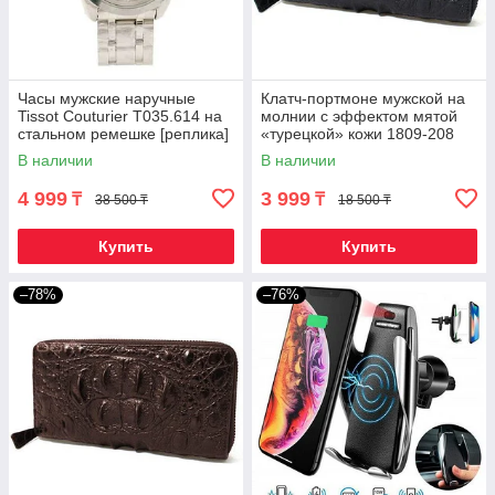
Часы мужские наручные
Клатч-портмоне мужской на
Tissot Couturier T035.614 на
молнии с эффектом мятой
стальном ремешке [реплика]
«турецкой» кожи 1809-208
(Холодное серебро)
(Черный)
В наличии
В наличии
4 999
3 999
₸
₸
38 500 ₸
18 500 ₸
Купить
Купить
–78%
–76%