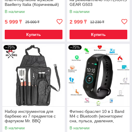
Baellerry Italia (Коричневый)
GEAR G503
В наличии
В наличии
5 999
2 999
₸
₸
25 000 ₸
12 230 ₸
Купить
Купить
–75%
–75%
Набор инструментов для
Фитнес-браслет 10 в 1 Band
барбекю из 7 предметов с
M4 с Bluetooth {мониторинг
фартуком Mr. BBQ
сна, пульса, давления,
уровня кислорода,
В наличии
В наличии
активности}