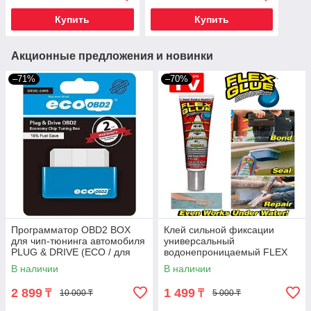
Купить
Купить
Акционные предложения и новинки
–71%
–70%
Программатор OBD2 BOX
Клей сильной фиксации
для чип-тюнинга автомобиля
универсальный
PLUG & DRIVE (ECO / для
водонепроницаемый FLEX
дизельных двигателей)
GLUE
В наличии
В наличии
2 899
1 499
₸
₸
10 000 ₸
5 000 ₸