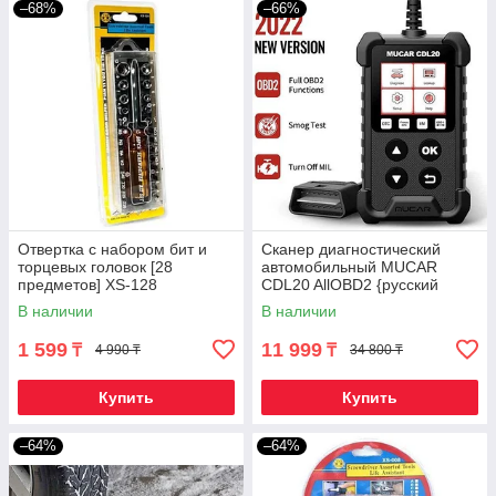
–68%
–66%
Отвертка с набором бит и
Сканер диагностический
торцевых головок [28
автомобильный MUCAR
предметов] XS-128
CDL20 AllOBD2 {русский
язык, цветной экран}
В наличии
В наличии
1 599
11 999
₸
₸
4 990 ₸
34 800 ₸
Купить
Купить
–64%
–64%