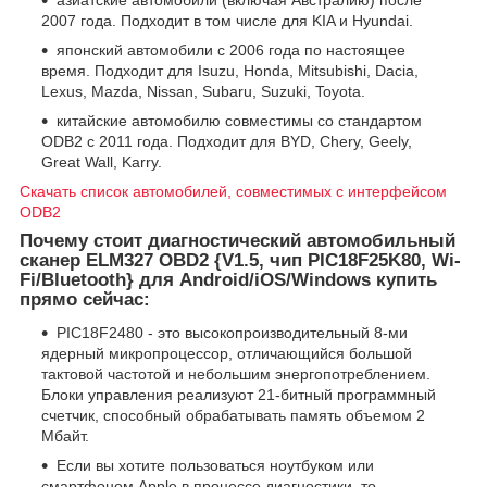
азиатские автомобили (включая Австралию) после
2007 года. Подходит в том числе для KIA и Hyundai.
японский автомобили с 2006 года по настоящее
время. Подходит для Isuzu, Honda, Mitsubishi, Dacia,
Lexus, Mazda, Nissan, Subaru, Suzuki, Toyota.
китайские автомобилю совместимы со стандартом
ODB2 с 2011 года. Подходит для BYD, Chery, Geely,
Great Wall, Karry.
Скачать список автомобилей, совместимых с интерфейсом
ODB2
Почему стоит диагностический автомобильный
сканер ELM327 OBD2 {V1.5, чип PIC18F25K80, Wi-
Fi/Bluetooth} для Android/iOS/Windows купить
прямо сейчас:
PIC18F2480 - это высокопроизводительный 8-ми
ядерный микропроцессор, отличающийся большой
тактовой частотой и небольшим энергопотреблением.
Блоки управления реализуют 21-битный программный
счетчик, способный обрабатывать память объемом 2
Мбайт.
Если вы хотите пользоваться ноутбуком или
смартфоном Apple в процессе диагностики, то