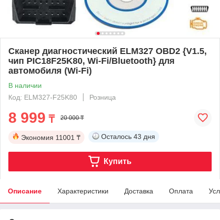
Cканер диагностический ELM327 OBD2 {V1.5,
чип PIC18F25K80, Wi-Fi/Bluetooth} для
автомобиля (Wi-Fi)
В наличии
Код: ELM327-F25K80
Розница
8 999
₸
20 000 ₸
Осталось
43 дня
Экономия
11001 ₸
Купить
Описание
Характеристики
Доставка
Оплата
Усл