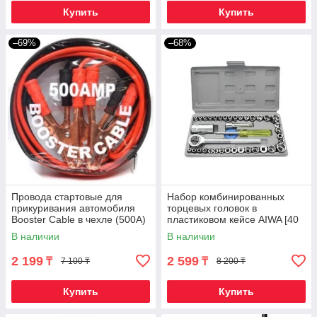
Купить
Купить
–69%
–68%
Провода стартовые для
Набор комбинированных
прикуривания автомобиля
торцевых головок в
Booster Cable в чехле (500А)
пластиковом кейсе AIWA [40
предметов] KL 428-17
В наличии
В наличии
(Большой)
2 199
2 599
₸
₸
7 100 ₸
8 200 ₸
Купить
Купить