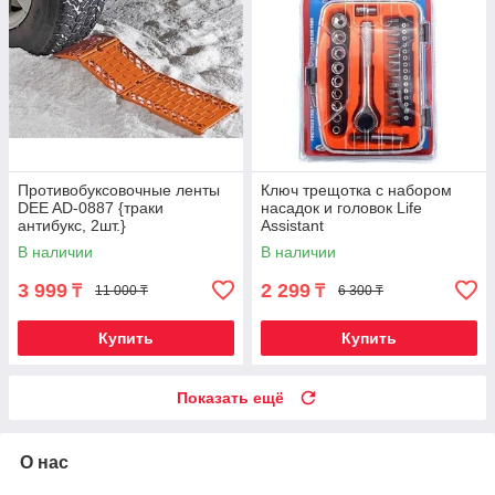
Противобуксовочные ленты
Ключ трещотка с набором
DEE AD-0887 {траки
насадок и головок Life
антибукс, 2шт.}
Assistant
В наличии
В наличии
3 999
2 299
₸
₸
11 000 ₸
6 300 ₸
Купить
Купить
Показать ещё
О нас