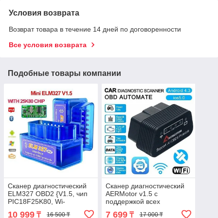
Условия возврата
Возврат товара в течение 14 дней по договоренности
Все условия возврата
Подобные товары компании
Cканер диагностический
Сканер диагностический
ELM327 OBD2 {V1.5, чип
AERMotor v1.5 с
PIC18F25K80, Wi-
поддержкой всех
Fi/Bluetooth} для
протоколов OBD2 (Wi-Fi)
10 999
7 699
₸
₸
16 500 ₸
17 000 ₸
автомобиля (Bluetooth)