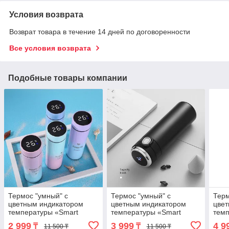
Условия возврата
Возврат товара в течение 14 дней по договоренности
Все условия возврата
Подобные товары компании
Термос "умный" с
Термос "умный" с
Терм
цветным индикатором
цветным индикатором
цве
температуры «Smart
температуры «Smart
темп
Termo Module» (Розово-
Termo Module» (Черный /
Term
2 999
3 999
4 9
₸
₸
11 500 ₸
11 500 ₸
голубой / 420 мл)
420 мл)
ночь