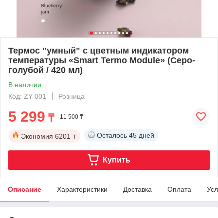
Термос "умный" с цветным индикатором
температуры «Smart Termo Module» (Серо-
голубой / 420 мл)
В наличии
Код: ZY-001
Розница
5 299
₸
11 500 ₸
Осталось
45 дней
Экономия
6201 ₸
Купить
Описание
Характеристики
Доставка
Оплата
Усл