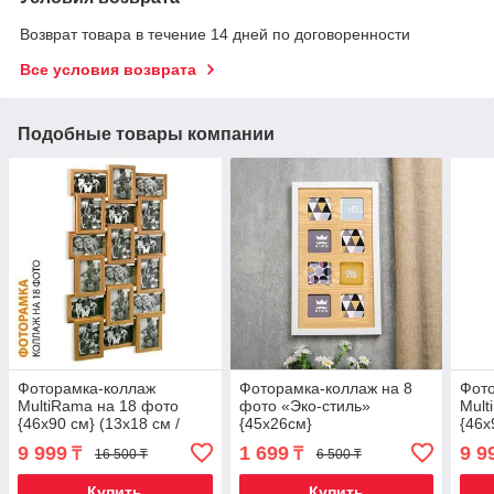
Возврат товара в течение 14 дней по договоренности
Все условия возврата
Подобные товары компании
Фоторамка-коллаж
Фоторамка-коллаж на 8
Фот
MultiRama на 18 фото
фото «Эко-стиль»
Mult
{46х90 см} (13х18 см /
{45х26см}
{46х
Бронзовый)
Бро
9 999
1 699
9 9
₸
₸
16 500 ₸
6 500 ₸
Купить
Купить