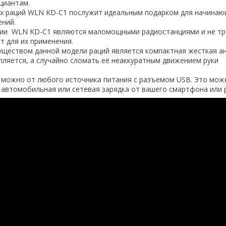
циантам.
ух раций WLN KD-C1 послужит идеальным подарком для начина
ений.
ии WLN KD-C1 являются маломощными радиостанциями и не т
т для их применения.
ществом данной модели раций является компактная жесткая ан
пляется, а случайно сломать её неаккуратным движением руки
 можно от любого источника питания с разъемом USB. Это мож
 автомобильная или сетевая зарядка от вашего смартфона или 