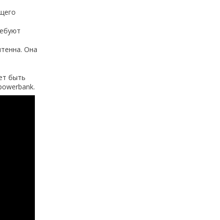
ющего
ребуют
тенна. Она
ет быть
powerbank.