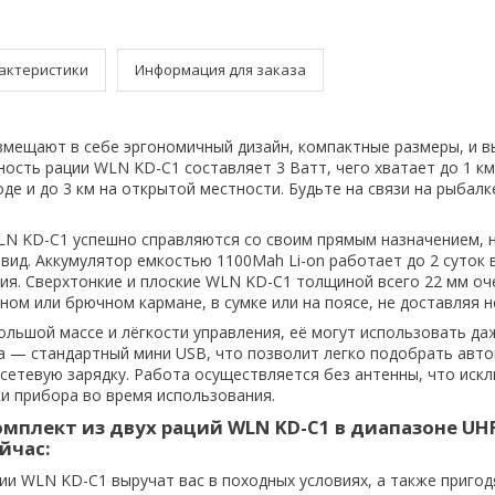
актеристики
Информация для заказа
мещают в себе эргономичный дизайн, компактные размеры, и в
ность рации WLN KD-C1 составляет 3 Ватт, чего хватает до 1 км
де и до 3 км на открытой местности. Будьте на связи на рыбалке
N KD-C1 успешно справляются со своим прямым назначением, 
вид. Аккумулятор емкостью 1100Mah Li-on работает до 2 суток 
ия. Сверхтонкие и плоские WLN KD-C1 толщиной всего 22 мм оч
ном или брючном кармане, в сумке или на поясе, не доставляя н
ольшой массе и лёгкости управления, её могут использовать да
а — стандартный мини USB, что позволит легко подобрать авт
сетевую зарядку. Работа осуществляется без антенны, что иск
 прибора во время использования.
мплект из двух раций WLN KD-C1 в диапазоне UHF
йчас:
ии WLN KD-C1 выручат вас в походных условиях, а также пригод