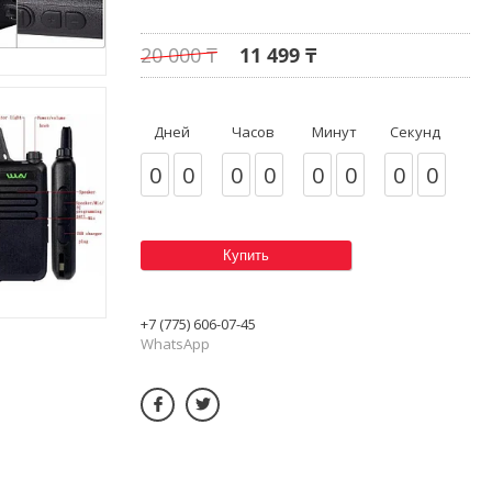
20 000 ₸
11 499 ₸
Дней
Часов
Минут
Секунд
0
0
0
0
0
0
0
0
Купить
+7 (775) 606-07-45
WhatsApp