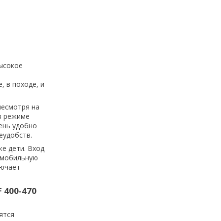
ысокое
, в походе, и
несмотря на
в режиме
ень удобно
еудобств.
же дети. Вход
омобильную
лючает
 400-470
ятся