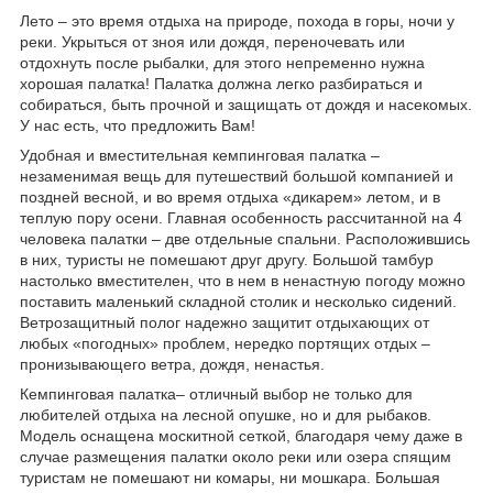
Лето – это время отдыха на природе, похода в горы, ночи у
реки. Укрыться от зноя или дождя, переночевать или
отдохнуть после рыбалки, для этого непременно нужна
хорошая палатка! Палатка должна легко разбираться и
собираться, быть прочной и защищать от дождя и насекомых.
У нас есть, что предложить Вам!
Удобная и вместительная кемпинговая палатка –
незаменимая вещь для путешествий большой компанией и
поздней весной, и во время отдыха «дикарем» летом, и в
теплую пору осени. Главная особенность рассчитанной на 4
человека палатки – две отдельные спальни. Расположившись
в них, туристы не помешают друг другу. Большой тамбур
настолько вместителен, что в нем в ненастную погоду можно
поставить маленький складной столик и несколько сидений.
Ветрозащитный полог надежно защитит отдыхающих от
любых «погодных» проблем, нередко портящих отдых –
пронизывающего ветра, дождя, ненастья.
Кемпинговая палатка– отличный выбор не только для
любителей отдыха на лесной опушке, но и для рыбаков.
Модель оснащена москитной сеткой, благодаря чему даже в
случае размещения палатки около реки или озера спящим
туристам не помешают ни комары, ни мошкара. Большая