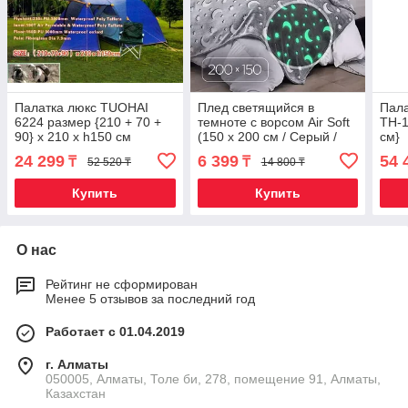
Палатка люкс TUOHAI
Плед светящийся в
Пал
6224 размер {210 + 70 +
темноте с ворсом Air Soft
TH-1
90} х 210 х h150 см
(150 х 200 см / Серый /
см}
Звездочки)
24 299
6 399
54 
₸
₸
52 520 ₸
14 800 ₸
Купить
Купить
О нас
Рейтинг не сформирован
Менее 5 отзывов за последний год
Работает с 01.04.2019
г. Алматы
050005, Алматы, Толе би, 278, помещение 91, Алматы,
Казахстан