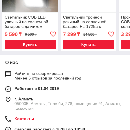
Светильник COB LED
Светильник тройной
Прож
уличный на солнечной
уличный на солнечной
СОВ-
батарее с датчиком
батарее FL-1725a с
солн
движения «EverBrite II»
датчиком движения (COB)
датч
5 590
7 299
3 2
₸
₸
6 500 ₸
14 500 ₸
осве
Купить
Купить
О нас
Рейтинг не сформирован
Менее 5 отзывов за последний год
Работает с 01.04.2019
г. Алматы
050005, Алматы, Толе би, 278, помещение 91, Алматы,
Казахстан
Контакты
Сегодня работает с 10:00 до 18:30