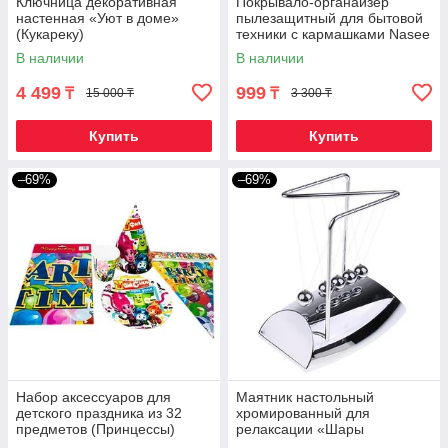
Ключница декоративная
Покрывало-органайзер
настенная «Уют в доме»
пылезащитный для бытовой
(Кукареку)
техники с кармашками Nasee
(Для холодильника)
В наличии
В наличии
4 499
999
₸
₸
15 000 ₸
3 300 ₸
Купить
Купить
–69%
–69%
Набор аксессуаров для
Маятник настольный
детского праздника из 32
хромированный для
предметов (Принцессы)
релаксации «Шары
Ньютона» в стиле hi-tech