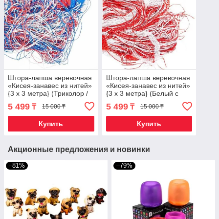
Штора-лапша веревочная
Штора-лапша веревочная
«Кисея-занавес из нитей»
«Кисея-занавес из нитей»
{3 x 3 метра} (Триколор /
{3 x 3 метра} (Белый с
без декора)
красным / без декора)
5 499
5 499
₸
₸
15 000 ₸
15 000 ₸
Купить
Купить
Акционные предложения и новинки
–81%
–79%