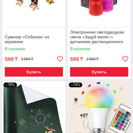
Электронная светодиодная
Сувенир «Собачка» из
свеча «Задуй меня» с
керамики
датчиками дистанционного
включения (Сердца)
В наличии
В наличии
599
599
₸
₸
3 084 ₸
2 800 ₸
Купить
Купить
–78%
–74%