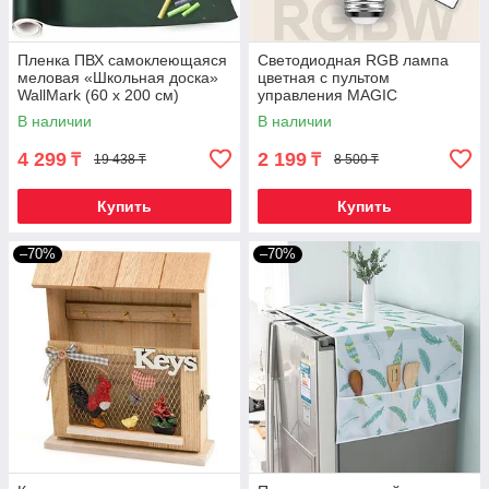
Пленка ПВХ самоклеющаяся
Светодиодная RGB лампа
меловая «Школьная доска»
цветная с пультом
WallMark (60 х 200 см)
управления MAGIC
LIGHTING (Е27 / 9W)
В наличии
В наличии
4 299
2 199
₸
₸
19 438 ₸
8 500 ₸
Купить
Купить
–70%
–70%