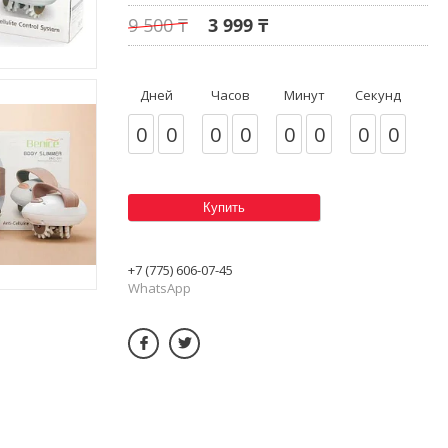
9 500 ₸
3 999 ₸
Дней
Часов
Минут
Секунд
0
0
0
0
0
0
0
0
Купить
+7 (775) 606-07-45
WhatsApp