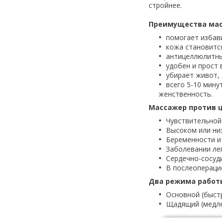
стройнее.
Преимущества масса
помогает избави
кожа становится
антицеллюлитны
удобен и прост 
убирает живот, 
всего 5-10 мину
женственность.
Массажер против ц
Чувствительной
Высоком или ни
Беременности и 
Заболевании лег
Сердечно-сосуд
В послеопераци
Два режима работ
Основной (быст
Щадящий (медле