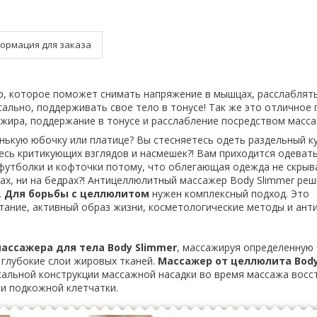
ормация для заказа
, которое поможет снимать напряжение в мышцах, расслаблять
сально, поддерживать свое тело в тонусе! Так же это отличное
 жира, поддержание в тонусе и расслабление посредством масса
нькую юбочку или платице? Вы стесняетесь одеть раздельный к
есь критикующих взглядов и насмешек?! Вам приходится одеват
футболки и кофточки потому, что облегающая одежда не скрыв
уках, ни на бедрах?! Антицеллюлитный массажер Body Slimmer ре
.
Для борьбы с целлюлитом
нужен комплексный подход. Это
ание, активный образ жизни, косметологические методы и ан
ассажера для тела Body Slimmer
, массажируя определенную 
 глубокие слои жировых тканей.
Массажер от целлюлита Body
кальной конструкции массажной насадки во время массажа восс
и подкожной клетчатки.