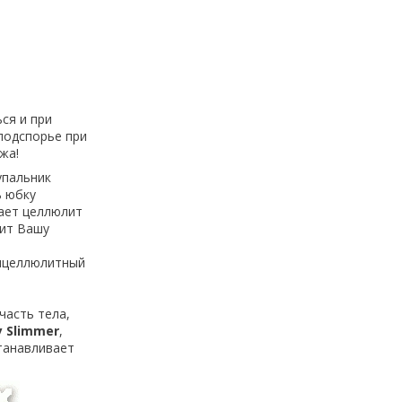
ся и при
 подспорье при
жа!
упальник
ь юбку
ает целлюлит
шит Вашу
тицеллюлитный
часть тела,
 Slimmer
,
танавливает