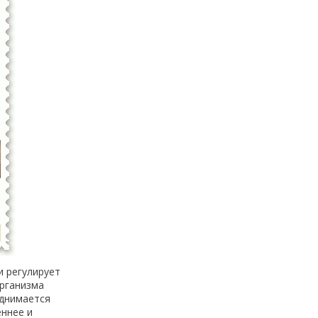
и регулирует
организма
однимается
еннее и