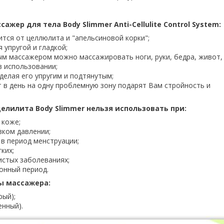
жер для тела Body Slimmer Anti-Cellulite Control System:
тся от целлюлита и "апельсиновой корки";
 упругой и гладкой;
м массажером можно массажировать ноги, руки, бедра, живот, 
в использовании;
делая его упругим и подтянутым;
т в день на одну проблемную зону подарят Вам стройность и
елилита Body Slimmer нельзя использовать при:
 коже;
зком давлении;
в период менструации;
ких;
истых заболеваниях;
онный период.
ы массажера:
рый);
нный).