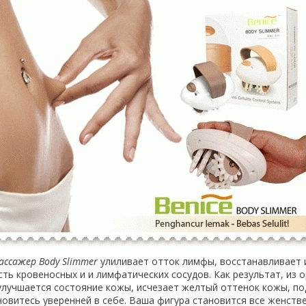
ссажер Body Slimmer
улиливает отток лимфы, восстанавливает 
ть кровеносных и и лимфатических сосудов. Как результат, из 
улучшается состояние кожы, исчезает желтый оттенок кожы, п
новитесь уверенней в себе. Ваша фигура становится все женств