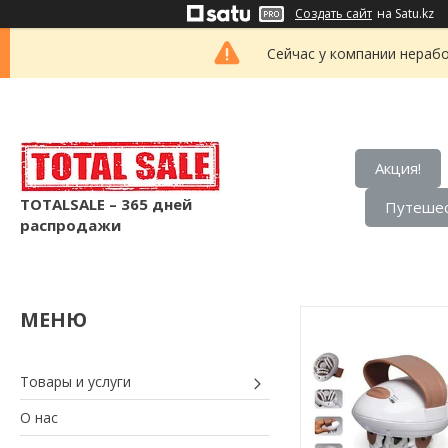
Создать сайт
на Satu.kz
Сейчас у компании нерабо
Акция!
TOTALSALE – 365 дней
Путешес
распродажи
Товары и услуги
О нас