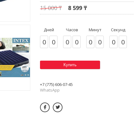
15 000 ₸
8 599 ₸
Дней
Часов
Минут
Секунд
0
0
0
0
0
0
0
0
Купить
+7 (775) 606-07-45
WhatsApp