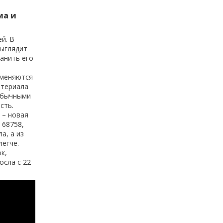
ма и
й. В
выглядит
анить его
именяются
атериала
 обычными
сть.
 – новая
 68758,
а, а из
легче.
к,
осла с 22