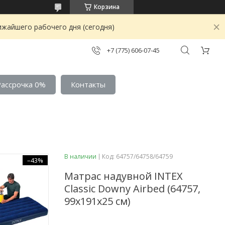
Корзина
ижайшего рабочего дня (сегодня)
+7 (775) 606-07-45
Рассрочка 0%
Контакты
В наличии
Код:
64757/64758/64759
–43%
Матрас надувной INTEX
Classic Downy Airbed (64757,
99х191х25 см)