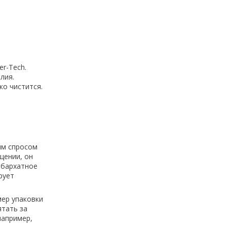
er-Tech.
лия.
ко чистится.
ым спросом
щении, он
 бархатное
рует
мер упаковки
ятать за
например,