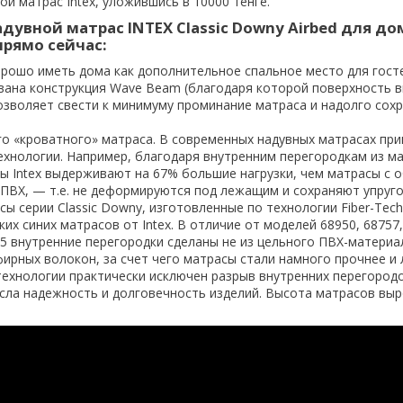
й матрас Intex, уложившись в 10000 тенге.
дувной матрас INTEX Classic Downy Airbed для до
прямо сейчас:
орошо иметь дома как дополнительное спальное место для госте
вана конструкция Wave Beam (благодаря которой поверхность 
озволяет свести к минимуму проминание матраса и надолго сохр
о «кроватного» матраса. В современных надувных матрасах пр
ехнологии. Например, благодаря внутренним перегородкам из м
ы Intex выдерживают на 67% большие нагрузки, чем матрасы с
 ПВХ, — т.е. не деформируются под лежащим и сохраняют упруго
ы серии Classic Downy, изготовленные по технологии Fiber-Tech
ких синих матрасов от Intex. В отличие от моделей 68950, 68757,
55 внутренние перегородки сделаны не из цельного ПВХ-материал
рных волокон, за счет чего матрасы стали намного прочнее и 
технологии практически исключен разрыв внутренних перегородо
сла надежность и долговечность изделий. Высота матрасов выр