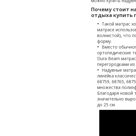
можно купить надувно
Почему стоит на
отдыха купить 
Такой матрас х
матрасе использо
волнистой), что п
форму.
Вместо обычног
ортопедические т
Dura Beam матрас
перегородками из
Надувные матрас
линейка классичес
68759, 68765, 687
множества полиэфи
Благодаря новой 
значительно выро
до 25 см.