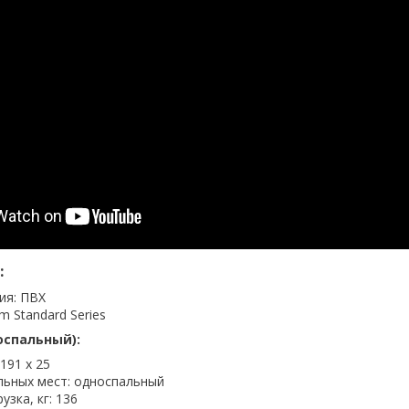
:
ия: ПВХ
m Standard Series
оспальный):
 191 х 25
льных мест: односпальный
узка, кг: 136