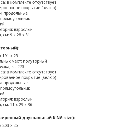
са: в комплекте отсутствует
ированное покрытие (велюр)
и: продольные
 прямоугольник
ний
егория: взрослый
 см: 9 x 28 x 31
уторный):
х 191 х 25
льных мест: полуторный
узка, кг: 273
са: в комплекте отсутствует
ированное покрытие (велюр)
и: продольные
 прямоугольник
ний
егория: взрослый
 см: 11 x 29 x 36
ширенный двуспальный KING-size):
х 203 х 25