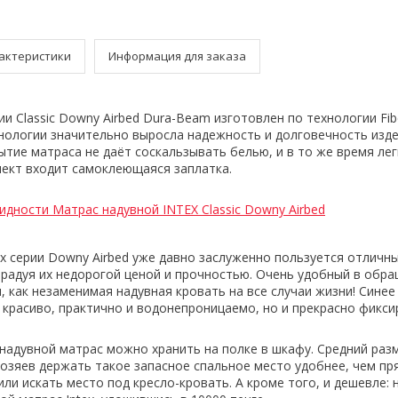
актеристики
Информация для заказа
и Classic Downy Airbed Dura-Beam изготовлен по технологии Fib
нологии значительно выросла надежность и долговечность изде
тие матраса не даёт соскальзывать белью, и в то же время лег
плект входит самоклеющаяся заплатка.
идности Матрас надувной INTEX Classic Downy Airbed
ex серии Downy Airbed уже давно заслуженно пользуется отличн
 радуя их недорогой ценой и прочностью. Очень удобный в обра
, как незаменимая надувная кровать на все случаи жизни! Синее
 красиво, практично и водонепроницаемо, но и прекрасно фикси
надувной матрас можно хранить на полке в шкафу. Средний раз
хозяев держать такое запасное спальное место удобнее, чем пр
ли искать место под кресло-кровать. А кроме того, и дешевле: 