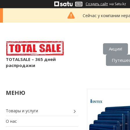
Создать сайт
на Satu.kz
Сейчас у компании нер
Акция!
TOTALSALE – 365 дней
Путешес
распродажи
Товары и услуги
О нас