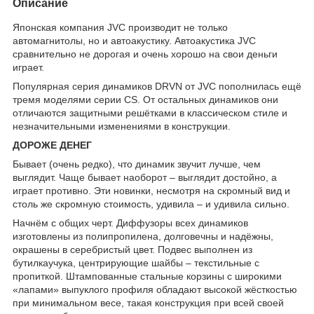
Описание
Японская компания JVC производит не только
автомагнитолы, но и автоакустику. Автоакустика JVC
сравнительно не дорогая и очень хорошо на свои деньги
играет.
Популярная серия динамиков DRVN от JVC пополнилась ещё
тремя моделями серии CS. От остальных динамиков они
отличаются защитными решётками в классическом стиле и
незначительными изменениями в конструкции.
ДОРОЖЕ ДЕНЕГ
Бывает (очень редко), что динамик звучит лучше, чем
выглядит. Чаще бывает наоборот – выглядит достойно, а
играет противно. Эти новинки, несмотря на скромный вид и
столь же скромную стоимость, удивила – и удивила сильно.
Начнём с общих черт. Диффузоры всех динамиков
изготовлены из полипропилена, долговечны и надёжны,
окрашены в серебристый цвет. Подвес выполнен из
бутилкаучука, центрирующие шайбы – текстильные с
пропиткой. Штампованные стальные корзины с широкими
«лапами» выпуклого профиля обладают высокой жёсткостью
при минимальном весе, такая конструкция при всей своей