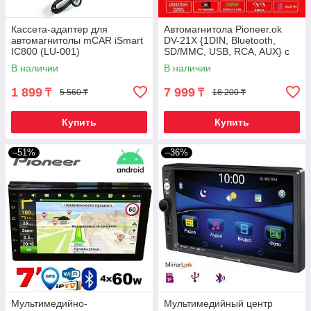
Кассета-адаптер для
Автомагнитола Pioneer.ok
автомагнитолы mCAR iSmart
DV-21Х {1DIN, Bluetooth,
IC800 (LU-001)
SD/MMC, USB, RCA, AUX} с
пультом ДУ
В наличии
В наличии
1 899
7 999
₸
₸
5 560 ₸
18 200 ₸
Купить
Купить
–51%
–36%
Мультимедийно-
Мультимедийный центр