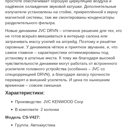
простоте обеспечивает хорошую циркуляцию воздуха и
надёжное охлаждение звуковой катушки. Дополнительные
излучатели установлены на стойке, прикреплённой к керну
магнитной системы, там же смонтированы конденсаторы
разделительного фильтра.
Новые динамики JVC DRVN – отличное решение для тех, кто
не готов всерьёз вмешиваться в интерьер салона или
затрачивать массу усилий на апгрейд. Поэтому и решётки
скромные. У динамиков чёткое и приятное звучание, и, что
самое главное – характеристики оптимизированы под
установку в штатные места. К тому же благодаря высокой
чувствительности динамики могут работать от встроенного
усилителя головного устройства (особенно – JVC со
спецкоррекцией DRVN), а благодаря запасу прочности
переварят и внешний усилитель. И цена по нынешним
временам – совсем смешная.
Характеристики:
Производство: JVC KENWOOD Corp
В комплекте: 2 колонки
Модель CS-V427:
Группа: Автоакустика