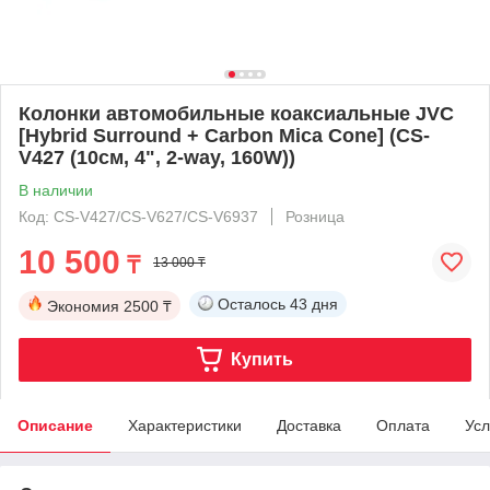
Колонки автомобильные коаксиальные JVC
[Hybrid Surround + Carbon Mica Cone] (CS-
V427 (10см, 4", 2-way, 160W))
В наличии
Код: CS-V427/CS-V627/CS-V6937
Розница
10 500
₸
13 000 ₸
Осталось
43 дня
Экономия
2500 ₸
Купить
Описание
Характеристики
Доставка
Оплата
Усл