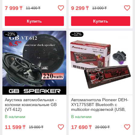
7 999
9 299
₸
₸
11 400 ₸
13 000 ₸
Купить
Купить
–23%
–12%
Акустика автомобильная -
Автомагнитола Pioneer DEH-
колонки коаксиальные GB
XY1775SBT Bluetooth с
(VT-612)
multicolor-подсветкой {USB,
microSD, AUX, FM} (с пультом
В наличии
В наличии
на
11 599
17 690
₸
₸
15 000 ₸
20 000 ₸