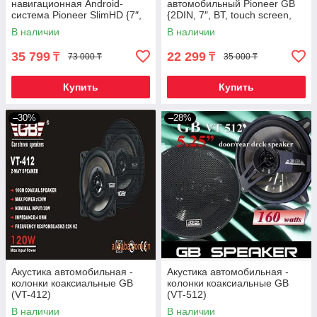
навигационная Android-
автомобильный Pioneer GB
система Pioneer SlimHD {7″,
{2DIN, 7″, BT, touch screen,
2DIN, BT, Wi-Fi, GPS, AVin,
MirrorLink, 4x55W}
В наличии
В наличии
4х60W} (2/32 GB)
35 799
22 299
₸
₸
73 000 ₸
35 000 ₸
Купить
Купить
–30%
–28%
Акустика автомобильная -
Акустика автомобильная -
колонки коаксиальные GB
колонки коаксиальные GB
(VT-412)
(VT-512)
В наличии
В наличии