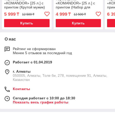
«KOMANDOR» [25 л.] с
«KOMANDOR» [25 л.] с
«KOM
принтом (Крутой мужик)
принтом (Набор для
прин
выживания)
откл
5 999
4 999
6 3
₸
₸
12 500 ₸
12 500 ₸
Купить
Купить
О нас
Рейтинг не сформирован
Менее 5 отзывов за последний год
Работает с 01.04.2019
г. Алматы
050005, Алматы, Толе би, 278, помещение 91, Алматы,
Казахстан
Контакты
Сегодня работает с 10:00 до 18:30
Показать весь график работы