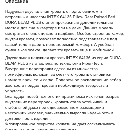
Описание
Надувная двуспальная кровать с подголовником и
встроенным насосом INTEX 64136 Pillow Rest Raised Bed
DURA-BEAM PLUS станет прекрасным дополнительным
местом для сна в квартире или на даче. Данная модель
смотрится очень стильно и надёжно. Особое строение камер,
внутри кровати, позволяет полностью подстраиваться под
вашей тело и дарить неповторимый комфорт. А удобная
сумка в комплекте, делает эту кровать еще и мобильной.
Двуспальная надувная кровать INTEX 64136 из серии DURA-
BEAM PLUS изготовлена по технологии Fiber-Tech.
Внутренние перегородки сделаны из множества
полиэфирных волокон, за счет чего кровать становится
намного прочнее и легче. Поперечное расположение ребер
жесткости придает кровати необходимую твердость и
упругость.
Благодаря новой технологии практически исключен разрыв
внутренних перегородок, кровать стала устойчивой и
стабильной даже при одновременном размещении
нескольких человек, значительно выросла надежность и
долговечность изделия.
Флокированное покрытие кровати не даёт соскальзывать
белью, и в тоже время легко чистится.