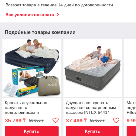
Возврат товара в течение 14 дней по договоренности
Все условия возврата
Подобные товары компании
Кровать двуспальная
Двуспальная кровать
Матр
надувная с
надувная со встроенным
подг
подголовником и
насосом INTEX 64414
Pill
встроенным
Queen Comfort-Plush
(641
35 799
37 499
9 9
₸
₸
50 000 ₸
55 000 ₸
электронасосом INTEX
64124 + сумка для
Купить
Купить
переноски