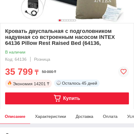
Кровать двуспальная с подголовником
надувная со встроенным насосом INTEX
64136 Pillow Rest Raised Bed (64136,
В наличии
Код: 64136
Розница
35 799
₸
50 000 ₸
Осталось
45 дней
Экономия
14201 ₸
Купить
Описание
Характеристики
Доставка
Оплата
Усл