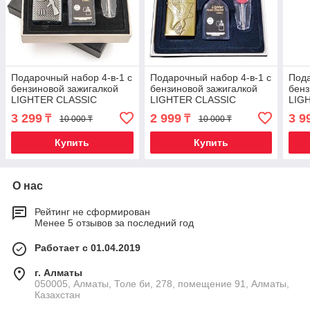
Подарочный набор 4-в-1 с
Подарочный набор 4-в-1 с
Пода
бензиновой зажигалкой
бензиновой зажигалкой
бенз
LIGHTER CLASSIC
LIGHTER CLASSIC
LIG
(Серебряный / AK-47)
(Золотой / Орёл)
(Сер
3 299
2 999
3 9
₸
₸
10 000 ₸
10 000 ₸
Купить
Купить
О нас
Рейтинг не сформирован
Менее 5 отзывов за последний год
Работает с 01.04.2019
г. Алматы
050005, Алматы, Толе би, 278, помещение 91, Алматы,
Казахстан