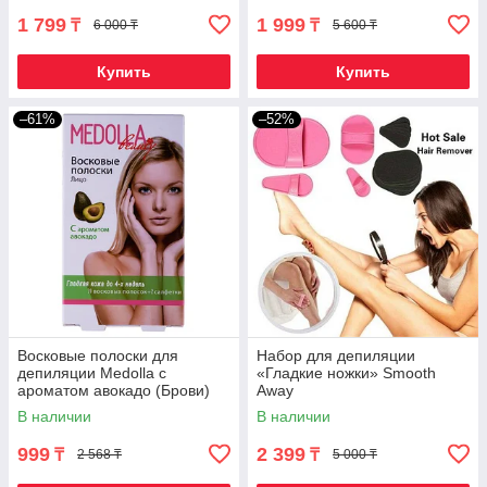
1 799
1 999
₸
₸
6 000 ₸
5 600 ₸
Купить
Купить
–61%
–52%
Восковые полоски для
Набор для депиляции
депиляции Medolla с
«Гладкие ножки» Smooth
ароматом авокадо (Брови)
Away
В наличии
В наличии
999
2 399
₸
₸
2 568 ₸
5 000 ₸