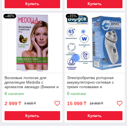
Купить
Купить
–46%
–15%
Восковые полоски для
Электробритва роторная
депиляции Medolla с
аккумуляторно-сетевая с
ароматом авокадо (Бикини и
тремя головками и
область подмышек)
триммером БЕРДСК 3341
В наличии
В наличии
Премьер
2 999
15 999
₸
₸
5 600 ₸
18 800 ₸
Купить
Купить