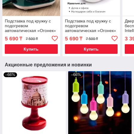
Подставка под кружку с
Подставка под кружку с
Двер
подогревом
подогревом
бес
автоматическая «Огонек»
автоматическая «Огонек»
Inte
с питанием от сети
с питанием от сети
пита
5 690
5 690
3 3
₸
₸
7 500 ₸
7 500 ₸
(Зеленый)
(Белый)
Купить
Купить
Акционные предложения и новинки
–66%
–66%