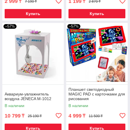
2 999
1 199
₸
₸
7 190 ₸
2 870 ₸
Купить
Купить
–57%
–57%
Планшет светодиодный
Аквариум-увлажнитель
MAGIC PAD с карточками для
воздуха JENECA M-1012
рисования
В наличии
В наличии
10 799
4 999
₸
₸
25 190 ₸
11 500 ₸
Купить
Купить