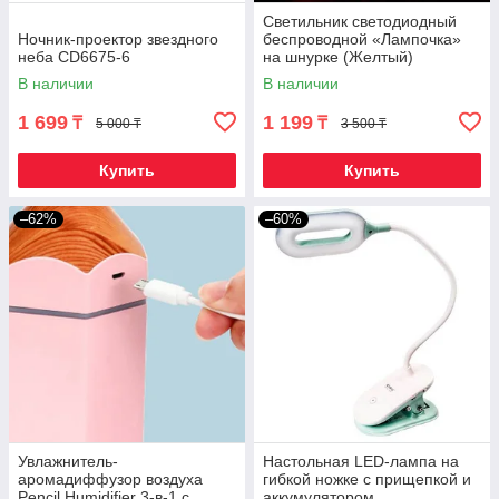
Светильник светодиодный
Ночник-проектор звездного
беспроводной «Лампочка»
неба CD6675-6
на шнурке (Желтый)
В наличии
В наличии
1 699
1 199
₸
₸
5 000 ₸
3 500 ₸
Купить
Купить
–62%
–60%
Увлажнитель-
Настольная LED-лампа на
аромадиффузор воздуха
гибкой ножке с прищепкой и
Pencil Humidifier 3-в-1 с
аккумулятором