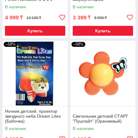
подсветкой
RECHARGEABLE DESK LAMP
В наличии
В наличии
(KM-6716 без плафона)
4 999
3 399
₸
₸
13 100 ₸
8 590 ₸
Купить
Купить
–58%
–58%
Ночник детский, проектор
звездного неба Dream Lites
Светильник детский СТАРТ
(Бабочка)
"Пушлайт" (Оранжевый)
В наличии
В наличии