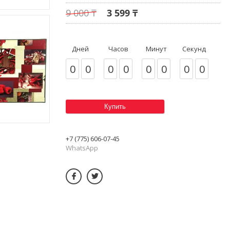
9 000 ₸
3 599 ₸
Дней
Часов
Минут
Секунд
0
0
0
0
0
0
0
0
Купить
+7 (775) 606-07-45
WhatsApp