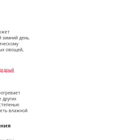
может
 зимний день.
ическому
мых овощей,
Щедрый
рогревает
 других
 степенью
реть влажной
ения