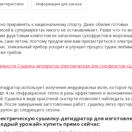
актеристики
Информация для заказа
но приравнять к национальному спорту. Даже обилие готовых
сей в супермаркетах никого не останавливает. Разве что-то 
им фруктовым компотом из запасенных сухофруктов в морозный
вь сани летом, поэтому предлагаем вам присмотреться к электр
час. Уникальный прибор ускорит и улучшит процесс сушки люби
даже грибов.
идности Сушилка-дегидратор электрическая для сухофруктов «
егидратор использует излучение инфракрасных волн, которое п
 до 4 см. Инфракрасное тепло в разы эффективнее и экономичнее
й. Сушилка в виде красочной скатерти позволяет наблюдать за
в. После завершения заготовочных работ, сушилку легко проте
 рулон до следующего сезона.
лектрическую сушилку-дегидратор для изготовл
едрый урожай» купить прямо сейчас: