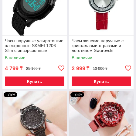
Часы наручные ультратонкие
Часы женские наручные c
электронные SKMEI 1206
кристаллами-стразами и
Slim с инверсионным
логотипом Swarovski
дисплеем (Черная)
(Красный)
В наличии
В наличии
4 799
2 999
₸
₸
25 160 ₸
13 000 ₸
Купить
Купить
–75%
–75%