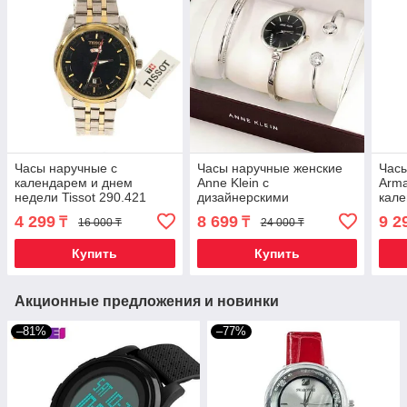
Часы наручные с
Часы наручные женские
Часы
календарем и днем
Anne Klein с
Arma
недели Tissot 290.421
дизайнерскими
кале
[реплика HQ] (Золотой с
браслетами (Черный в
(Кор
4 299
8 699
9 2
₸
₸
16 000 ₸
24 000 ₸
серебряным)
серебре)
Купить
Купить
Акционные предложения и новинки
–81%
–77%