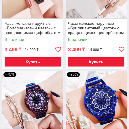
Часы женские наручные
Часы женские наручные
«Бриллиантовый цветок» с
«Бриллиантовый цветок» с
вращающимся циферблатом
вращающимся циферблатом
и магнитным ремешком
и магнитным ремешком
В наличии
В наличии
(Черный)
(Красный)
3 499
3 499
₸
₸
14 000 ₸
14 000 ₸
Купить
Купить
–75%
–75%