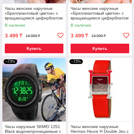
Часы женские наручные
Часы женские наручные
«Бриллиантовый цветок» с
«Бриллиантовый цветок» с
вращающимся циферблатом
вращающимся циферблатом
и магнитным ремешком
и магнитным ремешком
В наличии
В наличии
(Фиолетовый)
(Синий)
3 499
3 499
₸
₸
14 000 ₸
14 000 ₸
Купить
Купить
–73%
–73%
Часы наручные SKMEI 1251
Часы женские наручные
Black водонепроницаемые с
Hermes Heure H Double Jeu с