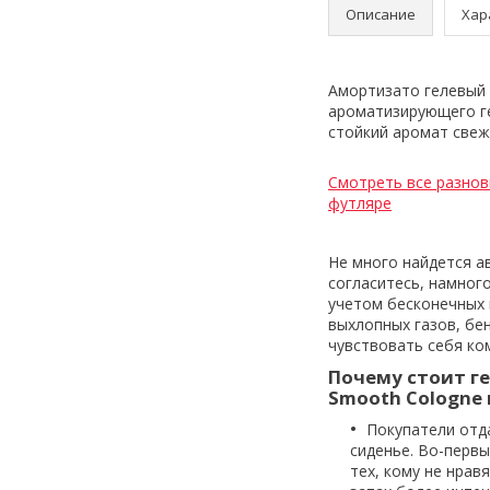
Описание
Хар
Амортизато гелевый 
ароматизирующего г
стойкий аромат свеж
Смотреть все разнов
футляре
Не много найдется а
согласитесь, намного
учетом бесконечных 
выхлопных газов, бен
чувствовать себя ко
Почему стоит г
Smooth Cologne 
Покупатели отд
сиденье. Во-перв
тех, кому не нрав