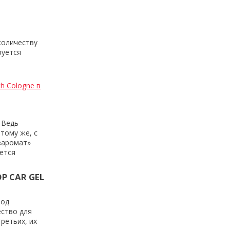
количеству
руется
h Cologne в
 Ведь
тому же, с
«аромат»
чется
P CAR GEL
под
ество для
ретьих, их