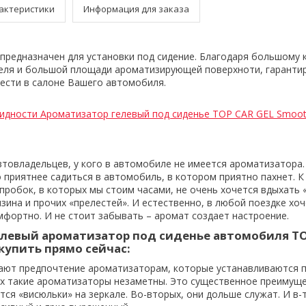
актеристики
Информация для заказа
предназначен для установки под сидение. Благодаря большому 
еля и большой площади ароматизирующей поверхноти, гаранти
ести в салоне Вашего автомобиля.
идности Ароматизатор гелевый под сиденье TOP CAR GEL Smoot
втовладельцев, у кого в автомобиле не имеется ароматизатора.
 приятнее садиться в автомобиль, в котором приятно пахнет. К 
пробок, в которых мы стоим часами, не очень хочется вдыхать 
зина и прочих «прелестей». И естественно, в любой поездке хо
мфортно. И не стоит забывать – аромат создает настроение.
елевый ароматизатор под сиденье автомобиля TO
купить прямо сейчас:
ают предпочтение ароматизаторам, которые устанавливаются 
ых такие ароматизаторы незаметны. Это существенное преимущ
ятся «висюльки» на зеркале. Во-вторых, они дольше служат. И в-т