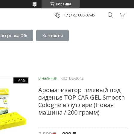
Корзина
+7 (775) 606-07-45
Рассрочка 0%
Контакты
В наличии
Код:
DL-B042
–60%
Ароматизатор гелевый под
сиденье TOP CAR GEL Smooth
Cologne в футляре (Новая
машина / 200 грамм)
2 500 ₸
999 ₸