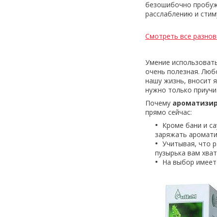
безошибочно пробужд
расслаблению и стиму
Смотреть все разно
Умение использовать
очень полезная. Люб
нашу жизнь, вносит 
нужно только приучи
Почему
ароматизир
прямо сейчас:
Кроме бани и с
заряжать ароматиз
Учитывая, что 
пузырька вам хват
На выбор имеет