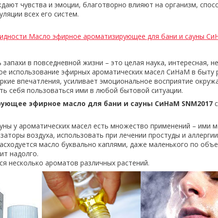
ают чувства и эмоции, благотворно влияют на организм, спос
ляции всех его систем.
видности Масло эфирное ароматизирующее для бани и сауны С
 запахи в повседневной жизни – это целая наука, интересная, н
ое использование эфирных ароматических масел СиНаМ в быту
яркие впечатления, усиливает эмоциональное восприятие окруж
ть себя пользоваться ими в любой бытовой ситуации.
ующее эфирное масло для бани и сауны СиНаМ SNM2017
с
ауны у ароматических масел есть множество применений – ими 
аторы воздуха, использовать при лечении простуды и аллергии
расходуется масло буквально каплями, даже маленького по объ
ит надолго.
ся несколько ароматов различных растений.