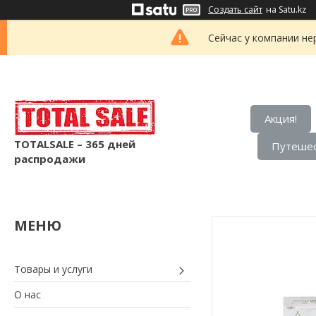
Создать сайт
на Satu.kz
Сейчас у компании не
Акция!
TOTALSALE – 365 дней
Путешес
распродажи
Товары и услуги
О нас