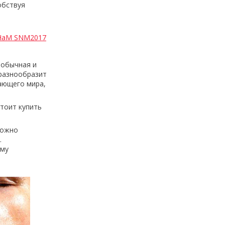
обствуя
иНаМ SNM2017
еобычная и
 разнообразит
ающего мира,
тоит купить
можно
.
ему