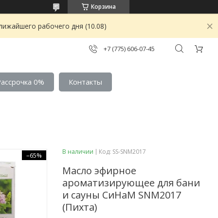
Корзина
лижайшего рабочего дня (10.08)
+7 (775) 606-07-45
Рассрочка 0%
Контакты
В наличии
Код:
SS-SNM2017
–65%
Масло эфирное
ароматизирующее для бани
и сауны СиНаМ SNM2017
(Пихта)