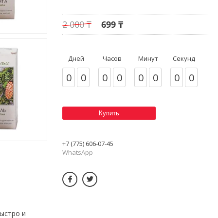
2 000 ₸
699 ₸
Дней
Часов
Минут
Секунд
0
0
0
0
0
0
0
0
Купить
+7 (775) 606-07-45
WhatsApp
ыстро и