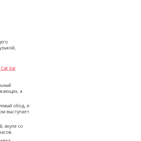
щего
узыкой,
Cat Ear
льный
ужающих, а
уемый обод, и
сом выступает
, вкупе со
часов.
еера,