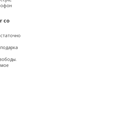
крофон
r со
остаточно
 подарка
вободы.
емое