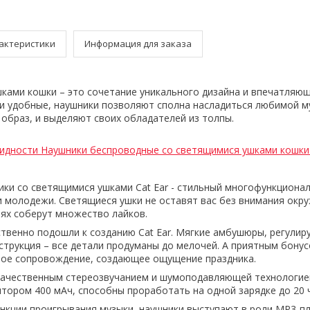
актеристики
Информация для заказа
ушками кошки – это сочетание уникального дизайна и впечатляю
 и удобные, наушники позволяют сполна насладиться любимой м
образ, и выделяют своих обладателей из толпы.
идности Наушники беспроводные со светящимися ушками кошки 
ки со светящимися ушками Cat Ear - стильный многофункциона
 и молодежи. Светящиеся ушки не оставят вас без внимания окр
ях соберут множество лайков.
твенно подошли к созданию Cat Ear. Мягкие амбушюры, регулир
трукция – все детали продуманы до мелочей. А приятным бону
вое сопровождение, создающее ощущение праздника.
качественным стереозвучанием и шумоподавляющей технологией
тором 400 мАч, способны проработать на одной зарядке до 20 
кции проигрывания музыки, наушники выступают в роли MP3-пл