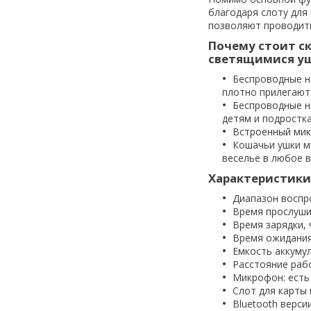
благодаря слоту для
позволяют проводить
Почему стоит ск
светящимися ушк
Беспроводные н
плотно прилегают
Беспроводные н
детям и подростка
Встроенный мик
Кошачьи ушки м
веселье в любое в
Характеристики
Диапазон воспро
Время прослушив
Время зарядки, ч
Время ожидания,
Емкость аккумул
Расстояние рабо
Микрофон: есть
Слот для карты 
Bluetooth версии