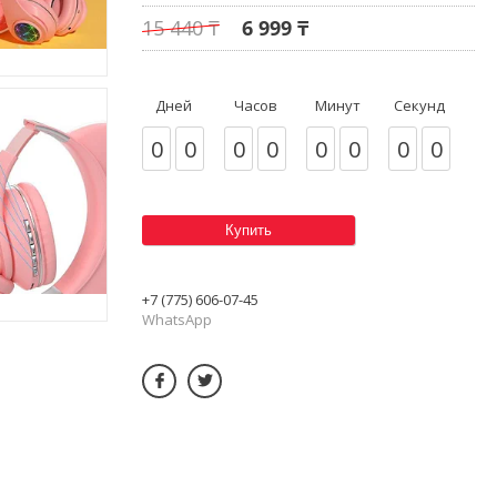
15 440 ₸
6 999 ₸
Дней
Часов
Минут
Секунд
0
0
0
0
0
0
0
0
Купить
+7 (775) 606-07-45
WhatsApp