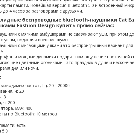
 карты памяти. Новейшая версия Bluetooth 5.0 и встроенный ми
 до 4 часов за разговорами с друзьями.
ладные беспроводные bluetooth-наушники Cat Ea
ами Fashion Design купить прямо сейчас:
аушники с мягкими амбушюрами не сдавливают уши, при этом д
 к ушам, подавляя внешние шумы.
аушники с мигающими ушками это беспроигрышный вариант для
м.
рофон и мощные динамики подарят вам ощущение настоящей с
игающие цветными огоньками - это праздник в душе и несконча
ремя дня или ночи.
:
изводимых частот, Гц: 20 - 20000
ания, ч: 20
: 3
 ч: 200
ятора, мАч: 400
ты по Bluetooth: 10 метров
памяти: есть
 5.0