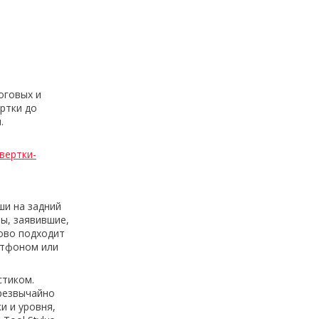
оговых и
ртки до
.
вертки-
ши на задний
ты, заявившие,
ково подходит
артфоном или
стиком.
резвычайно
и и уровня,