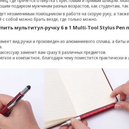
нец, где прячется отвертка с крестовым и прямым шлицом.
Mult
шим подарком мужчинам разных возрастов, как студентам, так 
дет незаменимым помощником в работе на скорую руку, а такж
й с собой можно брать везде, где только можно.
упить
мультитул-ручку 6 в 1 Multi-Tool Stylus Pen
имеет вид ручки и произведен из алюминиевого сплава, а биты и
а.
аксессуар заменит вам сразу 6 различных предметов.
лёгкое и компактное, благодаря чему поместится практически в