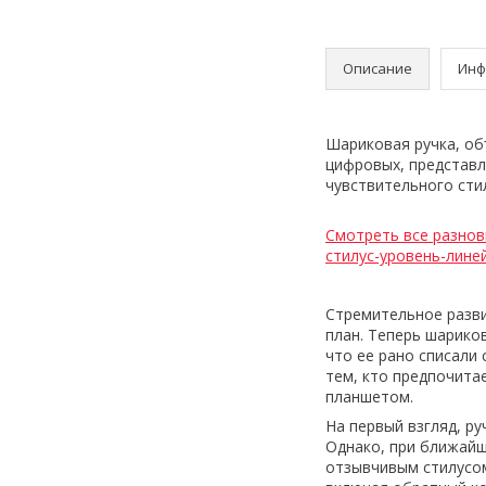
Описание
Инф
Шариковая ручка, об
цифровых, представл
чувствительного сти
Смотреть все разнов
стилус-уровень-лине
Стремительное разви
план. Теперь шарико
что ее рано списали 
тем, кто предпочита
планшетом.
На первый взгляд, р
Однако, при ближайш
отзывчивым стилусом