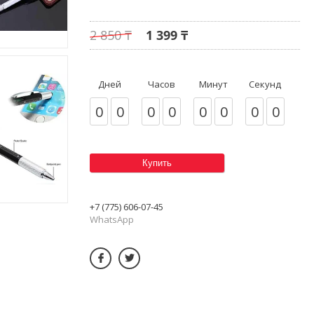
2 850 ₸
1 399 ₸
Дней
Часов
Минут
Секунд
0
0
0
0
0
0
0
0
Купить
+7 (775) 606-07-45
WhatsApp