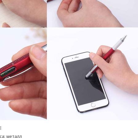
:
са: металл