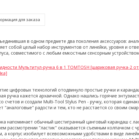
ормация для заказа
ъединившая в одном предмете два поколения аксессуаров: анал
яет собой целый набор инструментов от линейки, уровня и отве
луса, совместимого с любым емкостным сенсорным устройством
идности Мультитул-ручка 6 в 1 TOMTOSH [шариковая ручка-2 от
йка]
тие цифровых технологий отодвинуло простые ручки и каранда
вая ручка кажется архаичной. Однако нашлись горячие энтузиас
со счетов и создали
Multi-Tool Stylus Pen
- ручку, которая одина
ет "аналоговые" радости и тем, кто не расстается со своим см
учка напоминает обычный шестигранный цанговый карандаш с ла
ем рассмотрении "ластик" оказывается съемным колпачком с ч
, а корпус
изобилует всевозможными удобствами
в виде линейк