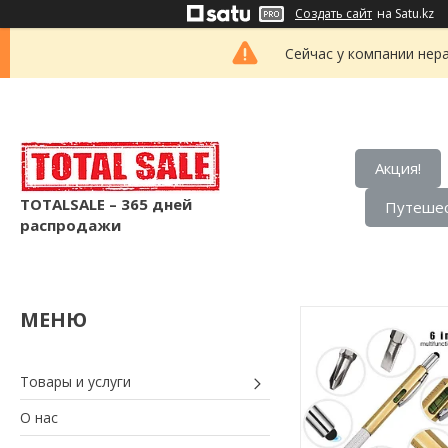
Создать сайт
на Satu.kz
Сейчас у компании нер
Акция!
TOTALSALE – 365 дней
Путешес
распродажи
Товары и услуги
О нас