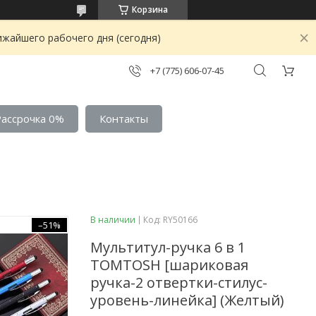
Корзина
ижайшего рабочего дня (сегодня)
+7 (775) 606-07-45
Рассрочка 0%
Контакты
В наличии
Код:
RY50166
–51%
Мультитул-ручка 6 в 1
TOMTOSH [шариковая
ручка-2 отвертки-стилус-
уровень-линейка] (Желтый)