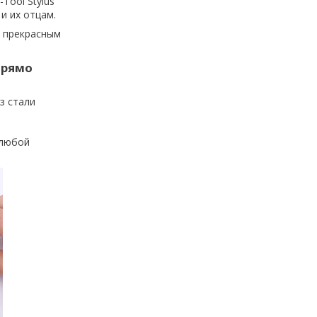
i-Tool Stylus
и их отцам.
е прекрасным
 прямо
з стали
 любой