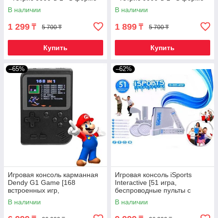
гоночного руля (Желтый)
гоночного руля (Оранжевый)
В наличии
В наличии
1 299
1 899
₸
₸
5 700 ₸
5 700 ₸
Купить
Купить
–65%
–62%
Игровая консоль карманная
Игровая консоль iSports
Dendy G1 Game [168
Interactive [51 игра,
встроенных игр,
беспроводные пульты с
подключение к телевизору]
датчиками движения]
В наличии
В наличии