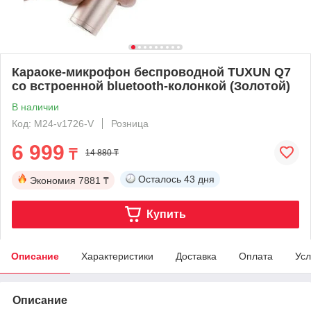
Караоке-микрофон беспроводной TUXUN Q7
со встроенной bluetooth-колонкой (Золотой)
В наличии
Код: M24-v1726-V
Розница
6 999
₸
14 880 ₸
Осталось
43 дня
Экономия
7881 ₸
Купить
Описание
Характеристики
Доставка
Оплата
Усл
Описание