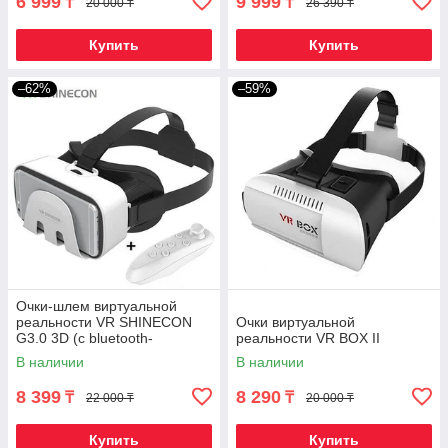
6 999
9 999
₸
₸
20 000 ₸
26 390 ₸
Купить
Купить
–62%
–59%
Очки-шлем виртуальной
реальности VR SHINECON
Очки виртуальной
G3.0 3D (с bluetooth-
реальности VR BOX II
джойстиком)
В наличии
В наличии
8 399
8 290
₸
₸
22 000 ₸
20 000 ₸
Купить
Купить