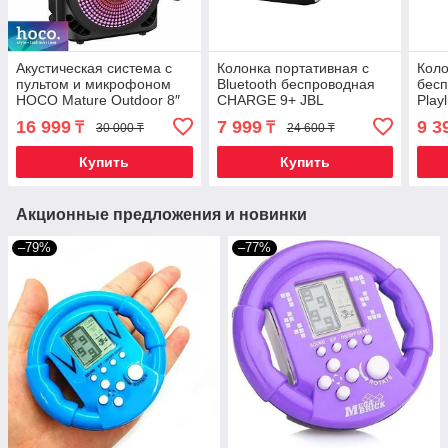
Акустическая система с
Колонка портативная с
Коло
пультом и микрофоном
Bluetooth беспроводная
бесп
HOCO Mature Outdoor 8″
CHARGE 9+ JBL
Play
{Караоке, Bluetooth, USB,
(Кра
16 999
7 999
9 3
₸
₸
30 000 ₸
24 600 ₸
FM, AUX, SD-card}
Купить
Купить
Акционные предложения и новинки
–79%
–77%