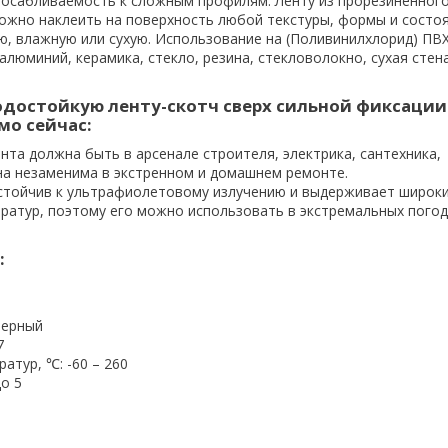
посабливаемость к сложным профилям. Ленту из прорезиненного
ожно наклеить на поверхность любой текстуры, формы и состоя
ю, влажную или сухую. Использование на (Поливинилхлорид) ПВХ
 алюминий, керамика, стекло, резина, стекловолокно, сухая стен
одостойкую ленту-скотч сверх сильной фиксации
мо сейчас:
нта должна быть в арсенале строителя, электрика, сантехника,
на незаменима в экстренном и домашнем ремонте.
стойчив к ультрафиолетовому излучению и выдерживает широк
ратур, поэтому его можно использовать в экстремальных пого
:
черный
7
атур, ℃: -60 – 260
до 5