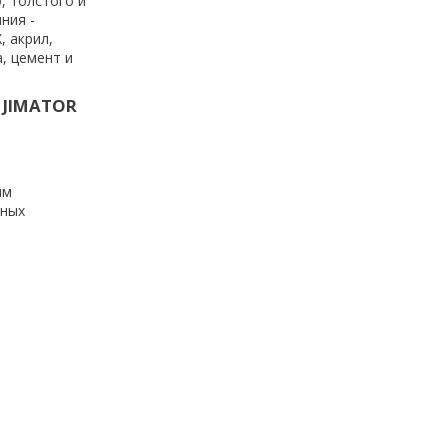
, толстого и
ния -
, акрил,
а, цемент и
 JIMATOR
им
дных