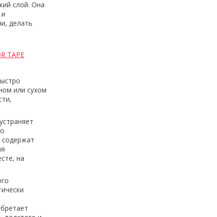
кий слой. Она
 и
и, делать
OR TAPE
быстро
ном или сухом
сти,
 устраняет
но
е содержат
ля
сте, на
ого
тически
обретает