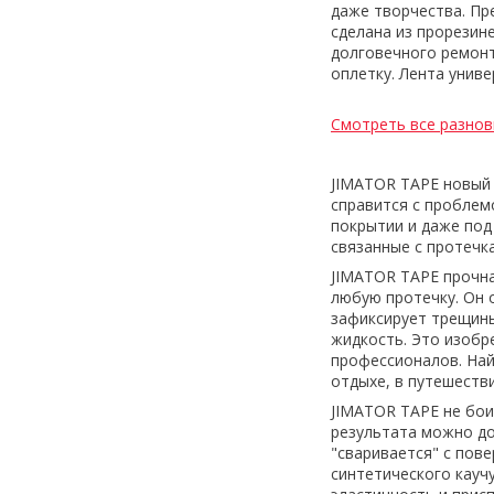
даже творчества. Пре
сделана из прорезин
долговечного ремонт
оплетку. Лента унив
Смотреть все разнов
JIMATOR TAPE новый 
справится с проблем
покрытии и даже под
связанные с протечк
JIMATOR TAPE прочна
любую протечку. Он 
зафиксирует трещины
жидкость. Это изобре
профессионалов. Най
отдыхе, в путешествии
JIMATOR TAPE не бои
результата можно до
"сваривается" с пов
синтетического кауч