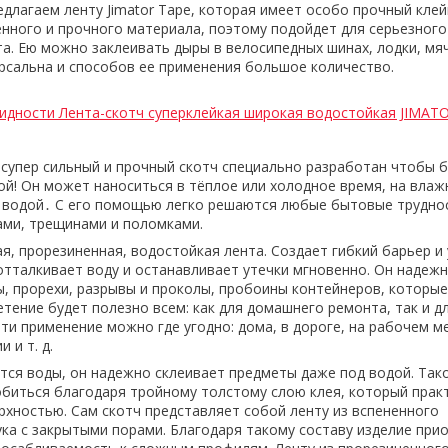
длагаем ленту Jimator Tape, которая имеет особо прочный клей
енного и прочного материала, поэтому подойдет для серьезного
а. Ею можно заклеивать дыры в велосипедных шинах, лодки, мяч
ерсальна и способов ее применения большое количество.
идности Лента-скотч суперклейкая широкая водостойкая JIMAT
супер сильный и прочный скотч специально разработан чтобы 
ой! Он может наноситься в тёплое или холодное время, на влаж
 водой․ С его помощью легко решаются любые бытовые трудно
ами, трещинами и поломками.
я, прорезиненная, водостойкая лента. Создает гибкий барьер и
отталкивает воду и останавливает утечки мгновенно. Он надеж
, прорехи, разрывы и проколы, пробоины контейнеров, которы
тение будет полезно всем: как для домашнего ремонта, так и д
ти применение можно где угодно: дома, в дороге, на рабочем ме
 и т. д.
тся воды, он надежно склеивает предметы даже под водой. Так
биться благодаря тройному толстому слою клея, который прак
ерхностью. Сам скотч представляет собой ленту из вспененного
ука с закрытыми порами. Благодаря такому составу изделие при