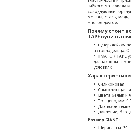
эластичность и прис
гибкого материала м
холодную или горячу
металл, сталь, медь,
многое другое.
Почему стоит в
TAPE купить пря
Суперклейкая ле
автовладельца. О
JIMATOR TAPE у
диапазоном темпе
условиях.
Характеристики
Силиконовая
Самоклеющаяся
Цвета белый и 
Толщина, мм: 0,
Диапазон темпер
Давление, бар: 
Размер GIANT:
Ширина, см: 30