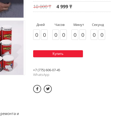
10 000 ₸
4 999 ₸
Дней
Часов
Минут
Секунд
0
0
0
0
0
0
0
0
Купить
+7 (775) 606-07-45
WhatsApp
 ремонта и