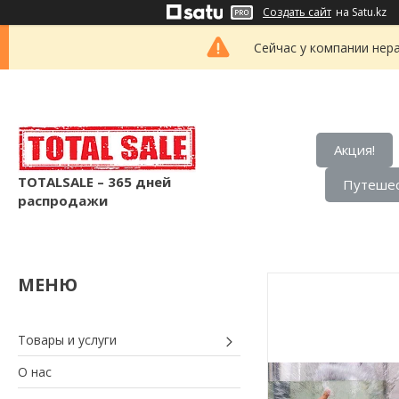
Создать сайт
на Satu.kz
Сейчас у компании нер
Акция!
TOTALSALE – 365 дней
Путешес
распродажи
Товары и услуги
О нас