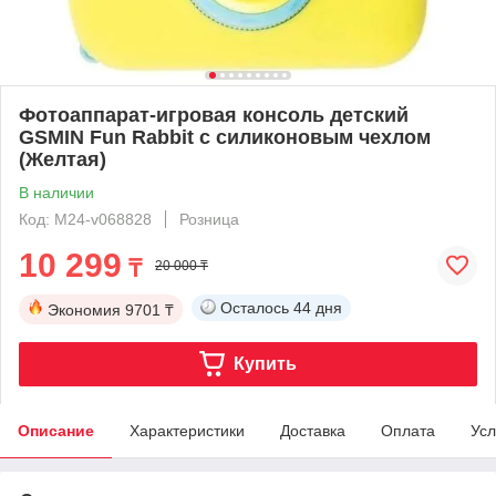
Фотоаппарат-игровая консоль детский
GSMIN Fun Rabbit с силиконовым чехлом
(Желтая)
В наличии
Код: M24-v068828
Розница
10 299
₸
20 000 ₸
Осталось
44 дня
Экономия
9701 ₸
Купить
Описание
Характеристики
Доставка
Оплата
Усл