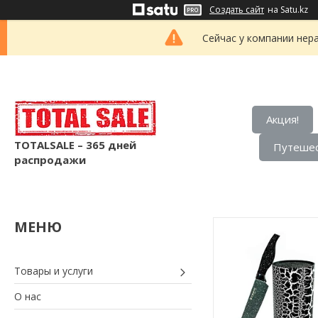
Создать сайт
на Satu.kz
Сейчас у компании нер
Акция!
TOTALSALE – 365 дней
Путешес
распродажи
Товары и услуги
О нас