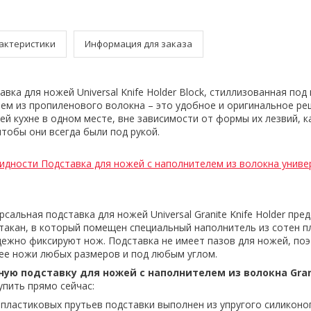
актеристики
Информация для заказа
вка для ножей Universal Knife Holder Block, стиллизованная под
лем из пропиленового волокна – это удобное и оригинальное ре
й кухне в одном месте, вне зависимости от формы их лезвий, к
чтобы они всегда были под рукой.
идности Подставка для ножей с наполнителем из волокна униве
сальная подставка для ножей Universal Granite Knife Holder пре
такан, в который помещен специальный наполнитель из сотен п
дежно фиксируют нож. Подставка не имеет пазов для ножей, по
ее ножи любых размеров и под любым углом.
ую подставку для ножей с наполнителем из волокна Grani
упить прямо сейчас:
 пластиковых прутьев подставки выполнен из упругого силикон