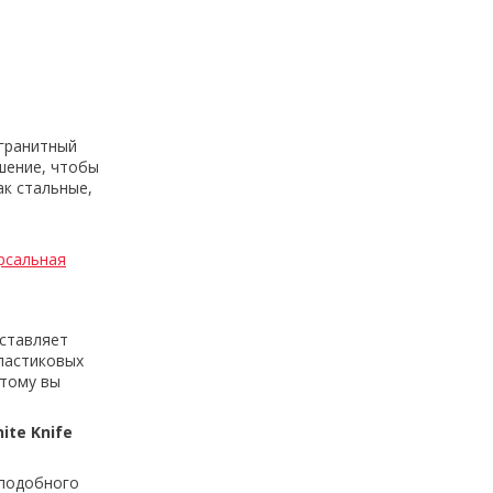
 гранитный
шение, чтобы
ак стальные,
рсальная
дставляет
ластиковых
этому вы
te Knife
оподобного