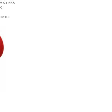
м от них.
ко
кое же