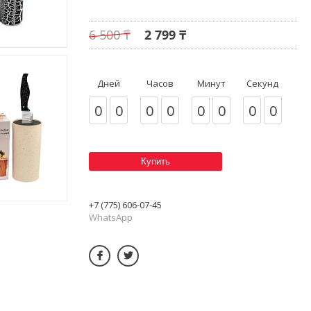
6 500 ₸
2 799 ₸
Дней
Часов
Минут
Секунд
0
0
0
0
0
0
0
0
Купить
+7 (775) 606-07-45
WhatsApp