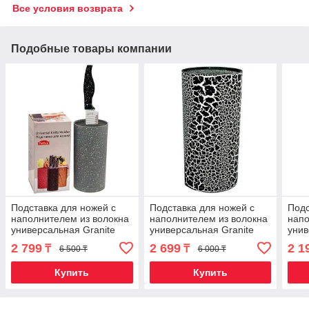
Все условия возврата
Подобные товары компании
Подставка для ножей с
Подставка для ножей с
Подс
наполнителем из волокна
наполнителем из волокна
напо
универсальная Granite
универсальная Granite
унив
Knife Holder (Серый)
Knife Holder (Черный)
Knif
2 799
2 699
2 1
₸
₸
6 500 ₸
6 000 ₸
Купить
Купить