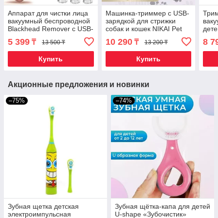
Аппарат для чистки лица
Машинка-триммер с USB-
Три
вакуумный беспроводной
зарядкой для стрижки
ваку
Blackhead Remover с USB-
собак и кошек NIKAI Pet
дете
зарядкой + 6 насадок
Hair Clipper
USB 
5 399
10 290
8 7
₸
₸
13 500 ₸
13 200 ₸
Купить
Купить
Акционные предложения и новинки
–75%
–74%
Зубная щетка детская
Зубная щётка-капа для детей
электроимпульсная
U-shape «Зубочистик»