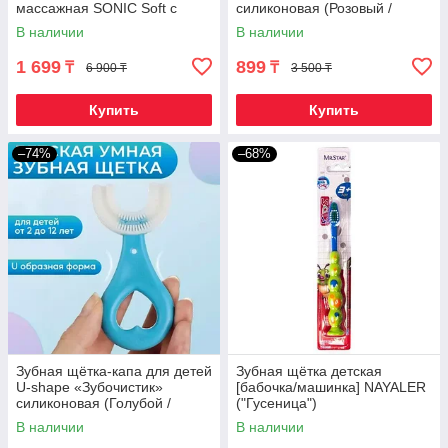
массажная SONIC Soft с
силиконовая (Розовый /
запасной насадкой (Sponge
Сердце)
В наличии
В наличии
Bob)
1 699
899
₸
₸
6 900 ₸
3 500 ₸
Купить
Купить
–74%
–68%
Зубная щётка-капа для детей
Зубная щётка детская
U-shape «Зубочистик»
[бабочка/машинка] NAYALER
силиконовая (Голубой /
("Гусеница")
Сердце)
В наличии
В наличии