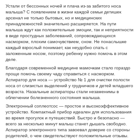
Устали от бессонных ночей и плача из-за забитого носа
малыша? С появлением в жизни каждой семьи детишек
арсенал не только бытовых, но и медицинских
принадлежностей значительно расширяется. На пути
малыша ждут как положительные эмоции, так и неприятности
в виде простудных заболеваний, сопровождающихся
насморком, плохим самочувствием, сном. Не понаслышке
каждый взрослый понимает, как неудобно спать с
заложенным носом, поэтому ребенку нужно помочь в этом
деле.
Благодаря современной медицине мамочкам стало гораздо
проще помочь своему чаду справиться с насморком.
Аспиратор для носа — устройство № 1 для очистки полости
носа от слизистых выделений у грудничков и детей младшего
возраста. Назальные аспираторы стали незаменимы в
облегчении болезненного состояния малыша.
Электронный соплеотсос — простое и высокоэффективное
устройство. Компактный прибор идеален для использования
во время прогулок и путешествий. Быстро и безопасно —
всего за несколько минут малыш станет дышать свободно.
Аспиратор электронного типа завоевал доверие со стороны
родителей, о чем свидетельствуют положительные отзывы.