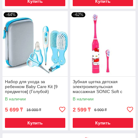
Купить
Купить
–64%
–62%
Набор для ухода за
Зубная щетка детская
ребенком Baby Care Kit [9
электроимпульсная
предметов] (Голубой)
массажная SONIC Soft с
запасной насадкой (Hello
В наличии
В наличии
Kitty)
5 699
2 599
₸
₸
16 000 ₸
6 900 ₸
Купить
Купить