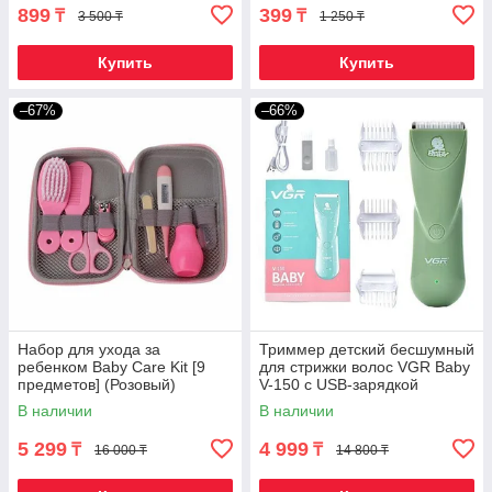
899
399
₸
₸
3 500 ₸
1 250 ₸
Купить
Купить
–67%
–66%
Набор для ухода за
Триммер детский бесшумный
ребенком Baby Care Kit [9
для стрижки волос VGR Baby
предметов] (Розовый)
V-150 с USB-зарядкой
(Оливковый)
В наличии
В наличии
5 299
4 999
₸
₸
16 000 ₸
14 800 ₸