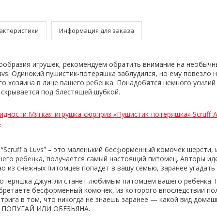
актеристики
Информация для заказа
гообразия игрушек, рекомендуем обратить внимание на необыч
uvs. Одинокий пушистик-потеряшка заблудился, но ему повезло 
о хозяина в лице вашего ребенка. Понадобятся немного усилий 
е скрывается под блестящей шубкой.
идности Мягкая игрушка-сюрприз «Пушистик-потеряшка» Scruff-A
}
“Scruff a Luvs” – это маленький бесформенный комочек шерсти, 
его ребенка, получается самый настоящий питомец. Авторы ид
нно из снежных питомцев попадет в вашу семью, заранее угадат
потеряшка Джунгли станет любимым питомцем вашего ребенка. 
бретаете бесформенный комочек, из которого впоследствии по
рига в том, что никогда не знаешь заранее — какой вид дома
В, ПОПУГАЙ ИЛИ ОБЕЗЬЯНА.