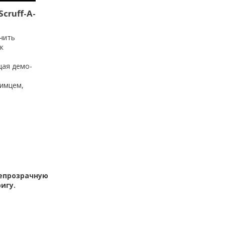
cruff-A-
чить
к
щая демо-
бимцем,
непрозрачную
игу.