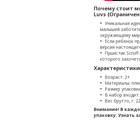
Почему стоит м
Luvs {Ограничен
Уникальная идея
малышей заботить
окружающему мир
Если ребенок пр
версия настоящег
Пушистик Scruf
которого захочетс
Характеристики
Возраст: 2+
Материалы: плю
Размер упаковки,
В набор входит:
Вес брутто, г: 2
Внимание! В каждо
упаковку. Узнать з