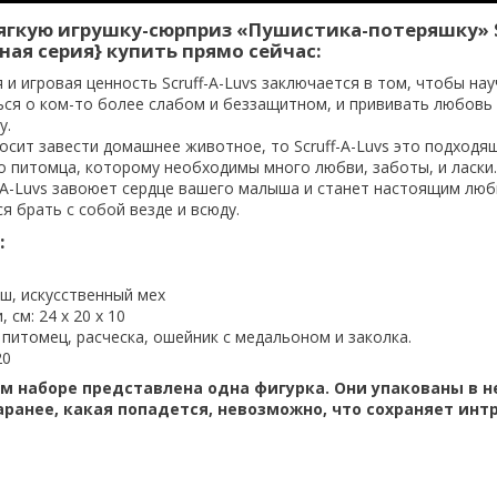
ягкую игрушку-сюрприз «Пушистика-потеряшку» S
ная серия} купить прямо сейчас:
 и игровая ценность Scruff-A-Luvs
заключается в том, чтобы нау
ся о ком-то более слабом и беззащитном, и прививать любовь 
у.
осит завести домашнее животное, то Scruff-A-Luvs это подходя
о питомца, которому необходимы много любви, заботы, и ласки.
f-A-Luvs завоюет сердце вашего малыша и станет настоящим лю
я брать с собой везде и всюду.
:
ш, искусственный мех
 см: 24 х 20 х 10
 питомец, расческа, ошейник с медальоном и заколка.
20
м наборе представлена одна фигурка. Они упакованы в 
аранее, какая попадется, невозможно, что сохраняет интр