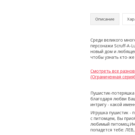
Описание
Хар
Среди великого мно
персонажи Scruff-A-L
новый дом и любящег
чтобы узнать кто-ж
Смотреть все разнов
{Ограниченная серия
Пушистик-потеряшка 
благодаря любви Ваш
интригу - какой име
Игрушка пушистик - 
с питомцем, Вы прио
любимый питомец.Инт
попадется тебе: ЛЕ