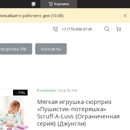
Корзина
лижайшего рабочего дня (10.08)
+7 (775) 606-07-45
Рассрочка 0%
Контакты
В наличии
Код:
BI-206
–70%
Мягкая игрушка-сюрприз
«Пушистик-потеряшка»
Scruff-A-Luvs {Ограниченная
серия} (Джунгли)