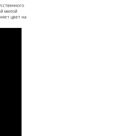
усственного
ой милой
няет цвет на