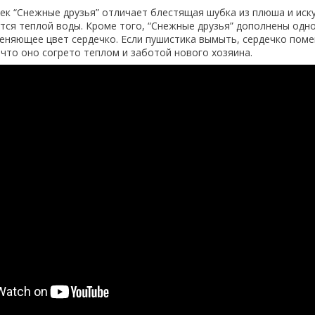
к “Снежные друзья” отличает блестящая шубка из плюша и иск
ится теплой воды. Кроме того, “Снежные друзья” дополнены одн
еняющее цвет сердечко. Если пушистика вымыть, сердечко поме
 что оно согрето теплом и заботой нового хозяина.