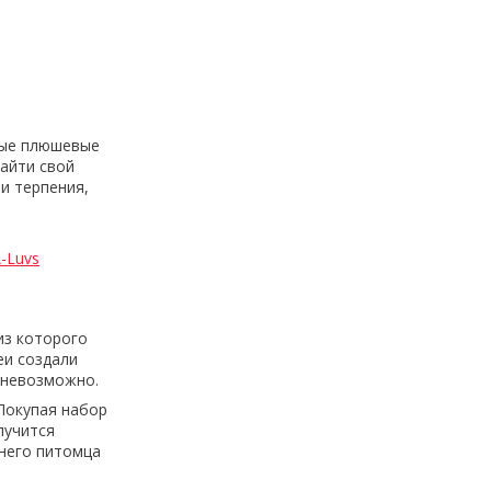
ные плюшевые
найти свой
и терпения,
-Luvs
из которого
еи создали
ь невозможно.
Покупая набор
лучится
шнего питомца