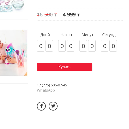
16 500 ₸
4 999 ₸
Дней
Часов
Минут
Секунд
0
0
0
0
0
0
0
0
Купить
+7 (775) 606-07-45
WhatsApp