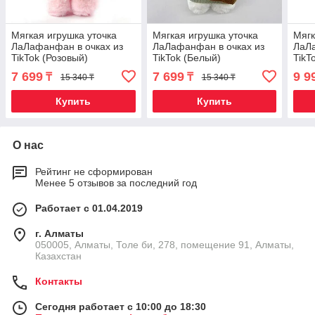
Мягкая игрушка уточка
Мягкая игрушка уточка
Мягк
ЛаЛафанфан в очках из
ЛаЛафанфан в очках из
ЛаЛа
TikTok (Розовый)
TikTok (Белый)
TikT
7 699
7 699
9 9
₸
₸
15 340 ₸
15 340 ₸
Купить
Купить
О нас
Рейтинг не сформирован
Менее 5 отзывов за последний год
Работает с 01.04.2019
г. Алматы
050005, Алматы, Толе би, 278, помещение 91, Алматы,
Казахстан
Контакты
Сегодня работает с 10:00 до 18:30