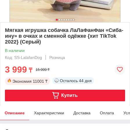
Мягкая игрушка собачка ЛаЛаФанФан «Сиба-
ину» в очках и сменной одёжке {хит TikTok
2022} (Серый)
В наличии
Код: SS-LalafanDog
Розница
3 999
₸
15 000 ₸
Осталось
44 дня
Экономия
11001 ₸
Купить
Описание
Характеристики
Доставка
Оплата
Усл