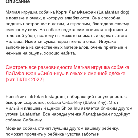
Описание
Мягкая игрушка собачка Корги ЛалаФанфан (Lalafanfan dog)
в повязке и очках, в которую влюбляются. Она способна
поднять настроение и детям, и взрослым, благодаря своему
смешному виду. На собаке надета симпатичная кофточка и
головной убор, поэтому вы можете снимать и одевать этого
малыша. Имеется сумка через плечо и очки. Игрушка
выполнена из качественных материалов, очень приятные и
нежные на ощупь, хорошо набита.
Смотреть все разновидности Мягкая игрушка собачка
ЛаЛаФанФан «Сиба-ину» в очках и сменной одёжке
{хит TikTok 2022}
Новый хит TikTok и Instagram, набирающий популярность с
быстрой скоростью, собака Сиба-Ину (Шиба Ину). Этот
милый и плюшевый щенок Shiba Inu является близким другом
уточки Lalafanfan. Все наряды утёнка Лалафанфан подойдут
собачке Сиба-ину.
Модная собака станет лучшим другом вашему ребёнку,
поможет проявить у ребёнка чувства заботы и