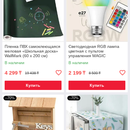
Пленка ПВХ самоклеющаяся
Светодиодная RGB лампа
меловая «Школьная доска»
цветная с пультом
WallMark (60 х 200 см)
управления MAGIC
LIGHTING (Е27 / 9W)
В наличии
В наличии
4 299
2 199
₸
₸
19 438 ₸
8 500 ₸
Купить
Купить
–70%
–70%