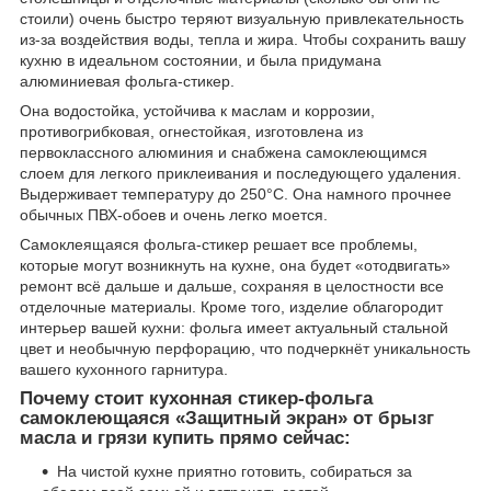
стоили) очень быстро теряют визуальную привлекательность
из-за воздействия воды, тепла и жира. Чтобы сохранить вашу
кухню в идеальном состоянии, и была придумана
алюминиевая фольга-стикер.
Она водостойка, устойчива к маслам и коррозии,
противогрибковая, огнестойкая, изготовлена из
первоклассного алюминия и снабжена самоклеющимся
слоем для легкого приклеивания и последующего удаления.
Выдерживает температуру до 250°C. Она намного прочнее
обычных ПВХ-обоев и очень легко моется.
Самоклеящаяся фольга-стикер решает все проблемы,
которые могут возникнуть на кухне, она будет «отодвигать»
ремонт всё дальше и дальше, сохраняя в целостности все
отделочные материалы. Кроме того, изделие облагородит
интерьер вашей кухни: фольга имеет актуальный стальной
цвет и необычную перфорацию, что подчеркнёт уникальность
вашего кухонного гарнитура.
Почему стоит кухонная стикер-фольга
самоклеющаяся «Защитный экран» от брызг
масла и грязи купить прямо сейчас:
На чистой кухне приятно готовить, собираться за