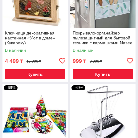
Ключница декоративная
Покрывало-органайзер
настенная «Уют в доме»
пылезащитный для бытовой
(Кукареку)
техники с кармашками Nasee
(Для холодильника)
В наличии
В наличии
4 499
999
₸
₸
15 000 ₸
3 300 ₸
Купить
Купить
–69%
–69%