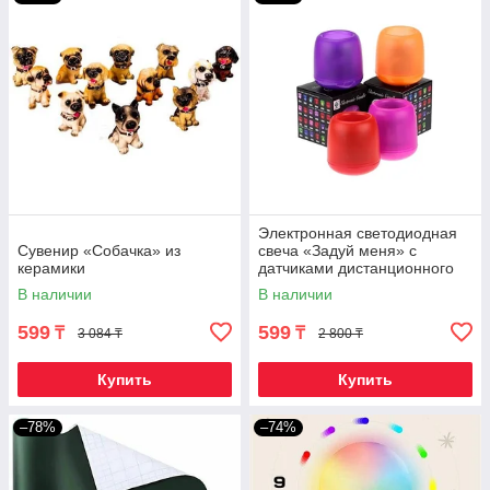
Электронная светодиодная
Сувенир «Собачка» из
свеча «Задуй меня» с
керамики
датчиками дистанционного
включения (Сердца)
В наличии
В наличии
599
599
₸
₸
3 084 ₸
2 800 ₸
Купить
Купить
–78%
–74%