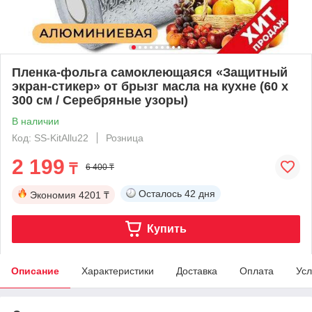
Пленка-фольга самоклеющаяся «Защитный
экран-стикер» от брызг масла на кухне (60 x
300 см / Серебряные узоры)
В наличии
Код: SS-KitAllu22
Розница
2 199
₸
6 400 ₸
Осталось
42 дня
Экономия
4201 ₸
Купить
Описание
Характеристики
Доставка
Оплата
Усл