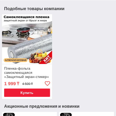
Подобные товары компании
Пленка-фольга
самоклеющаяся
«Защитный экран-стикер»
от брызг масла на кухне
1 999
₸
4 500 ₸
(30 x 500 см /
Серебряные узоры)
Купить
Акционные предложения и новинки
–81%
–79%