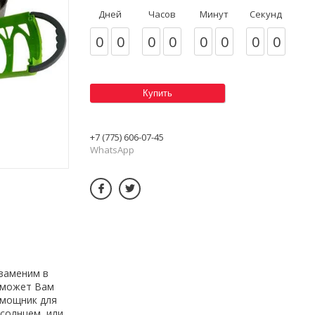
Дней
Часов
Минут
Секунд
0
0
0
0
0
0
0
0
Купить
+7 (775) 606-07-45
WhatsApp
 заменим в
и может Вам
омощник для
солнцем, или