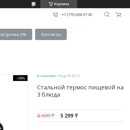
Корзина
+7 (775) 606-07-45
Рассрочка 0%
Контакты
В наличии
Код:
SS-0712
–38%
Стальной термос пищевой на
3 блюда
8 500 ₸
5 299 ₸