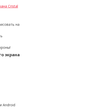
на Cristal
рисовать на
ть
ороны!
го экрана
и Android