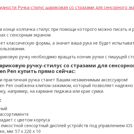
дности Ручка-стилус шариковая со стразами для сенсорного экра
на конце колпачка стилус при помощи которого можно писать и 
ах с сенсорным экраном.
ет классическую формы, а значит ваша рука не будет испытыва
ользовании.
риковую ручку необходимо вращать кончик ручки с пишущей ст
риковую ручку-стилус со стразами для сенсорно
een Pen купить прямо сейчас:
 и практичная ручка станет Вашим незаменимым аксессуаром!
creen Pen снабжена клипом-зажимом, который позволяет надежно
ку, например, на кармане пиджака или крае сумки.
:
рный
 ассортименте
падает с цветом корпуса
ёмкостной сенсортный дисплей устройств под управлением iOS 
е, мм: 57 х 220 х 10