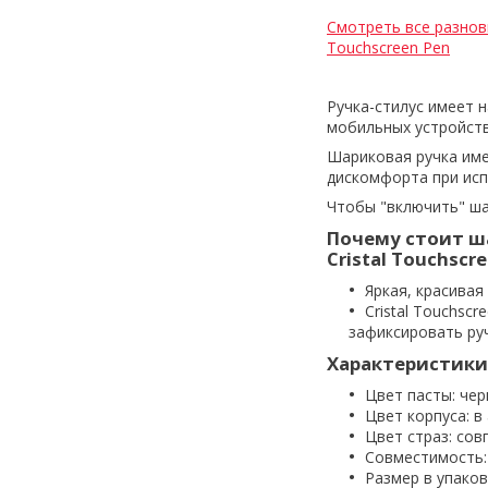
Смотреть все разнови
Touchscreen Pen
Ручка-стилус имеет 
мобильных устройств
Шариковая ручка име
дискомфорта при исп
Чтобы "включить" ша
Почему стоит ша
Cristal Touchscr
Яркая, красивая
Cristal Touchs
зафиксировать руч
Характеристики
Цвет пасты: че
Цвет корпуса: в
Цвет страз: сов
Совместимость: 
Размер в упаковк