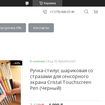
Корзина
+7 (775) 606-07-45
Рассрочка 0%
Контакты
В наличии
Код:
SS-StylusPen2in1
–44%
Ручка-стилус шариковая со
стразами для сенсорного
экрана Cristal Touchscreen
Pen (Черный)
3 600 ₸
1 999 ₸