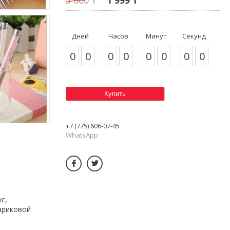
Дней
Часов
Минут
Секунд
0
0
0
0
0
0
0
0
Купить
+7 (775) 606-07-45
WhatsApp
с,
ариковой