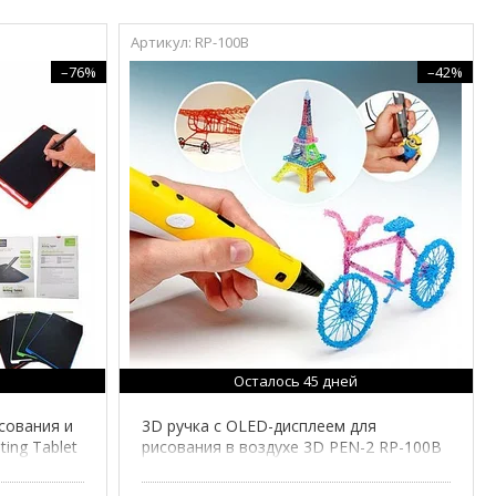
RP-100B
–76%
–42%
Осталось 45 дней
сования и
3D ручка с OLED-дисплеем для
ing Tablet
рисования в воздухе 3D PEN-2 RP-100B
(Желтый)