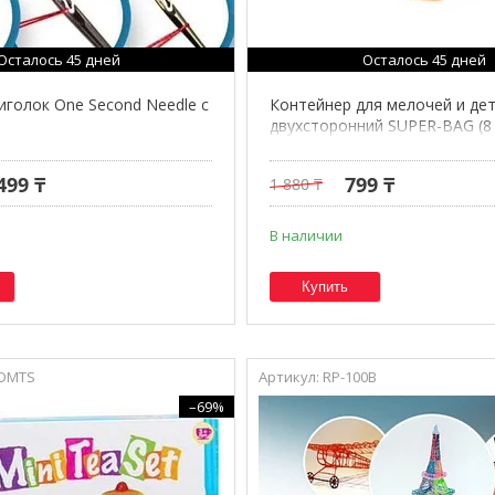
Осталось 45 дней
Осталось 45 дней
иголок One Second Needle с
Контейнер для мелочей и де
двухсторонний SUPER-BAG (8
499 ₸
799 ₸
1 880 ₸
В наличии
Купить
CDMTS
RP-100B
–69%