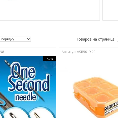
N8
ASR5019-20
–57%