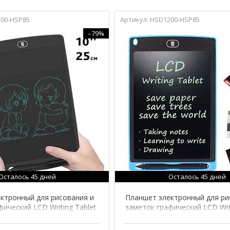
00-HSP85
HSD1200-HSP85
–79%
Осталось 45 дней
Осталось 45 дней
ктронный для рисования и
Планшет электронный для ри
ический LCD Writing Tablet
заметок графический LCD Writ
 (10 дюймов)
со стилусом (8,5 дюймов)