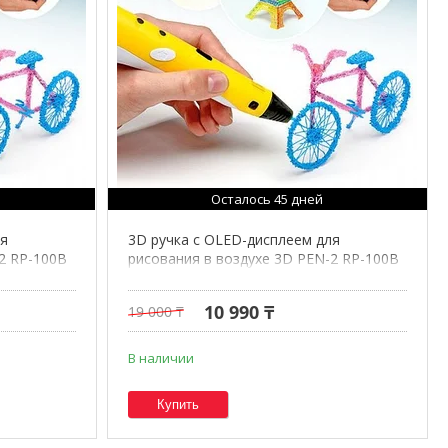
Осталось 45 дней
ля
3D ручка с OLED-дисплеем для
2 RP-100B
рисования в воздухе 3D PEN-2 RP-100B
(Розовый)
10 990 ₸
19 000 ₸
В наличии
Купить