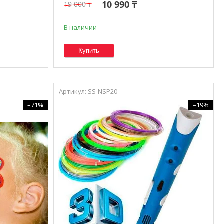
10 990 ₸
19 000 ₸
В наличии
Купить
SS-NSP20
–71%
–19%