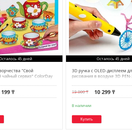
Осталось 45 дней
Осталось 45 дней
ворчества "Свой
3D ручка с OLED-дисплеем д
 чайный сервиз" ColorDay
рисования в воздухе 3D PEN-
(Фиолетовый)
 199 ₸
10 299 ₸
19 000 ₸
В наличии
Купить