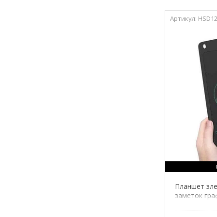
HSD12
Планшет эле
заметок граф
со стилусом