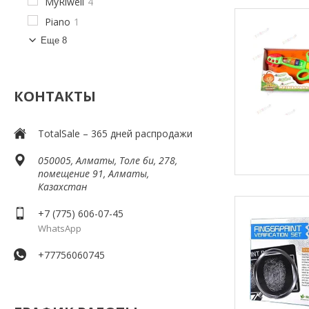
MyRiwell
4
Piano
1
Еще 8
КОНТАКТЫ
TotalSale – 365 дней распродажи
050005, Алматы, Толе би, 278,
помещение 91, Алматы,
Казахстан
+7 (775) 606-07-45
WhatsApp
+77756060745