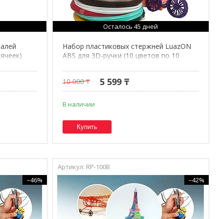
Осталось 45 дней
талей
Набор пластиковых стержней LuazON
 ячеек)
ABS для 3D-ручки (10 цветов по 10
метров)
5 599 ₸
10 000 ₸
В наличии
Купить
RP-100B
–46%
–42%