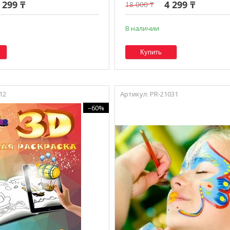
 299 ₸
4 299 ₸
18 000 ₸
В наличии
Купить
12
PR-21031
–60%