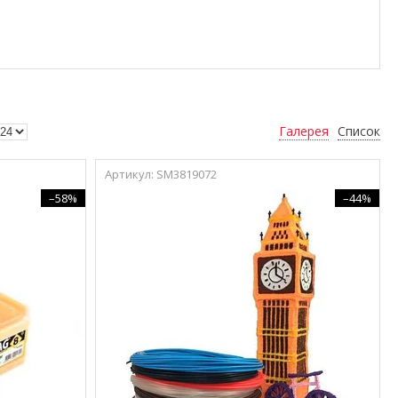
Галерея
Список
SM3819072
–58%
–44%