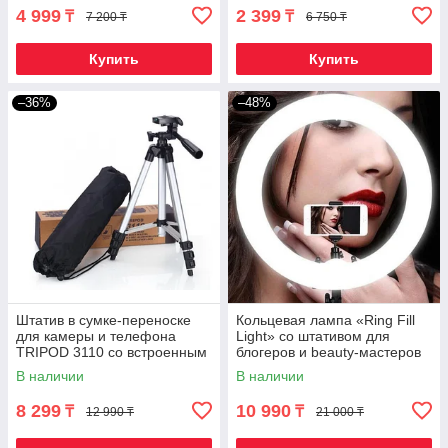
4 999
2 399
₸
₸
7 200 ₸
6 750 ₸
Купить
Купить
–36%
–48%
Штатив в сумке-переноске
Кольцевая лампа «Ring Fill
для камеры и телефона
Light» со штативом для
TRIPOD 3110 со встроенным
блогеров и beauty-мастеров
уровнем и 3D-головкой
(26 см)
В наличии
В наличии
8 299
10 990
₸
₸
12 990 ₸
21 000 ₸