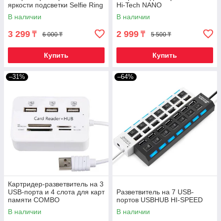
яркости подсветки Selfie Ring
Hi-Tech NANO
Light XJ-01 (Круглая)
В наличии
В наличии
3 299
2 999
₸
₸
6 000 ₸
5 500 ₸
Купить
Купить
–31%
–64%
Картридер-разветвитель на 3
USB-порта и 4 слота для карт
Разветвитель на 7 USB-
памяти COMBO
портов USBHUB HI-SPEED
В наличии
В наличии