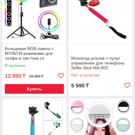
Кольцевая RGB-лампа с
МУЛЬТИ-режимами для
селфи и тик-тока со
Монопод-штатив + пульт
штативом Soft Ring Light (33
управления для телефона
В наличии
см)
Selfie Stick MA-802
Нет в наличии
12 990
₸
18 366 ₸
5 590
₸
Купить