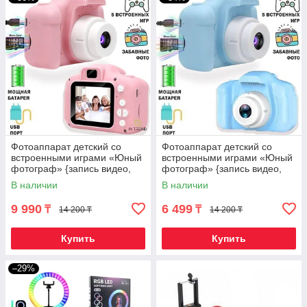
Фотоаппарат детский со
Фотоаппарат детский со
встроенными играми «Юный
встроенными играми «Юный
фотограф» {запись видео,
фотограф» {запись видео,
противоударный} (Розовый)
противоударный} (Голубой)
В наличии
В наличии
9 990
6 499
₸
₸
14 200 ₸
14 200 ₸
Купить
Купить
–29%