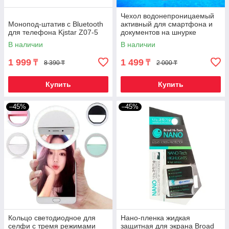
Чехол водонепроницаемый
Монопод-штатив с Bluetooth
активный для смартфона и
для телефона Kjstar Z07-5
документов на шнурке
В наличии
В наличии
1 999
1 499
₸
₸
8 390 ₸
2 000 ₸
Купить
Купить
–45%
–45%
Кольцо светодиодное для
Нано-пленка жидкая
селфи с тремя режимами
защитная для экрана Broad