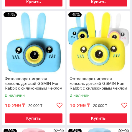
Купить
Купить
–49%
–49%
Фотоаппарат-игровая
Фотоаппарат-игровая
консоль детский GSMIN Fun
консоль детский GSMIN Fun
Rabbit с силиконовым чехлом
Rabbit с силиконовым чехлом
(Голубая)
(Желтая)
В наличии
В наличии
10 299
10 299
₸
₸
20 000 ₸
20 000 ₸
Купить
Купить
–30%
–54%