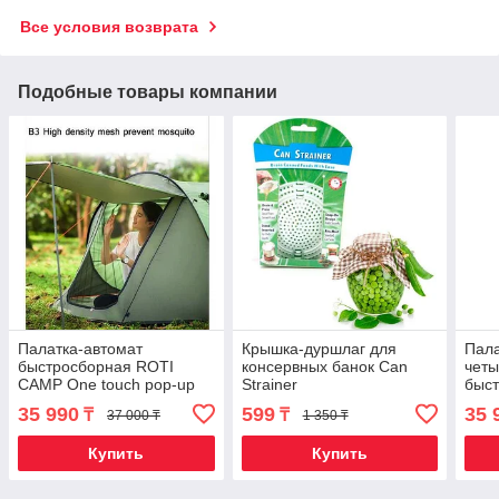
Все условия возврата
Подобные товары компании
Палатка-автомат
Крышка-дуршлаг для
Пала
быстросборная ROTI
консервных банок Can
чет
CAMP One touch pop-up
Strainer
быс
(Зеленая / 3-местная)
Easy
35 990
599
35 
₸
₸
37 000 ₸
1 350 ₸
(Арм
Купить
Купить