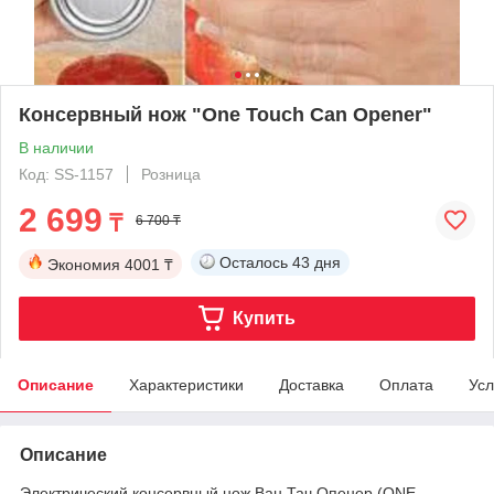
Консервный нож "One Touch Can Opener"
В наличии
Код: SS-1157
Розница
2 699
₸
6 700 ₸
Осталось
43 дня
Экономия
4001 ₸
Купить
Описание
Характеристики
Доставка
Оплата
Усл
Описание
Электрический консервный нож Ван Тач Опенер (ONE