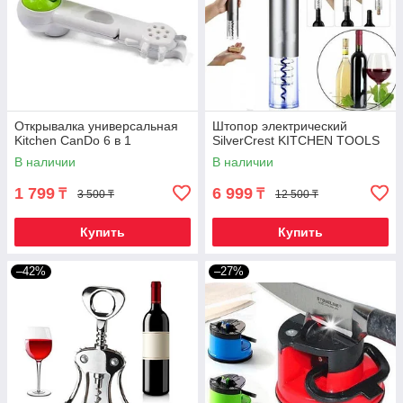
Открывалка универсальная
Штопор электрический
Kitchen CanDo 6 в 1
SilverCrest KITCHEN TOOLS
В наличии
В наличии
1 799
6 999
₸
₸
3 500 ₸
12 500 ₸
Купить
Купить
–42%
–27%