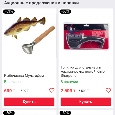
Акционные предложения и новинки
–53%
–53%
Точилка для стальных и
керамических ножей Knife
Рыбочистка МультиДом
Sharpener
В наличии
В наличии
699
2 599
₸
₸
1 500 ₸
5 500 ₸
Купить
Купить
–50%
–50%