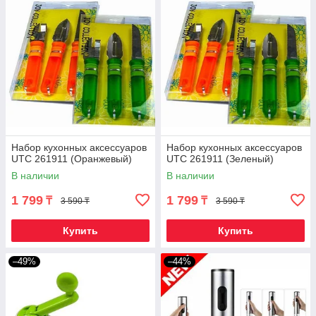
Набор кухонных аксессуаров
Набор кухонных аксессуаров
UTC 261911 (Оранжевый)
UTC 261911 (Зеленый)
В наличии
В наличии
1 799
1 799
₸
₸
3 590 ₸
3 590 ₸
Купить
Купить
–49%
–44%