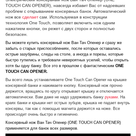
TOUCH CAN OPENER), навсегда избавит Вас от надоевших
проблем с открыванием консервных банок. Автоматический
нож все
сделает
сам. Используемая в конструкции
технология One Touch, позволяет включить нож одним
нажатием кнопки, он режет с двух сторон и полностью
безопасен.
В
ы можете купить консервный нож Ван Тач Опенер и сразу же
забыть о старых приспособлениях, после которых оставались
острые зазубрины, следы на столе, а иногда и порезы, которые
быстро тупились и требовали невероятных усилий, чтобы открыть
хотя бы одну банку. Все это в прошлом с фантастическим
ONE
TOUCH CAN OPENER.
Вы всего лишь устанавливаете One Touch Can Opener на крышке
консервной банки и нажимаете кнопку. Консервный нож прочно
держится, вращаясь по кругу открывает крышку и отключается
автоматически. Вам даже не надо удерживать банку
руками
. На
краях банки и крышки нет острых зубцов, крышка не падает внутрь
консервы, так как с помощью магнита держится на ноже. Все
происходит очень быстро и гигиенично.
Консервный нож Ван Тач Опенер (ONE TOUCH CAN OPENER)
применяется для банок всех размеров.