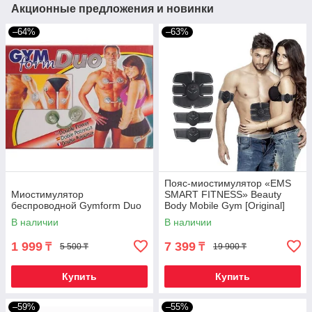
Акционные предложения и новинки
–64%
–63%
Пояс-миостимулятор «EMS
Миостимулятор
SMART FITNESS» Beauty
беспроводной Gymform Duo
Body Mobile Gym [Original]
В наличии
В наличии
1 999
7 399
₸
₸
5 500 ₸
19 900 ₸
Купить
Купить
–59%
–55%