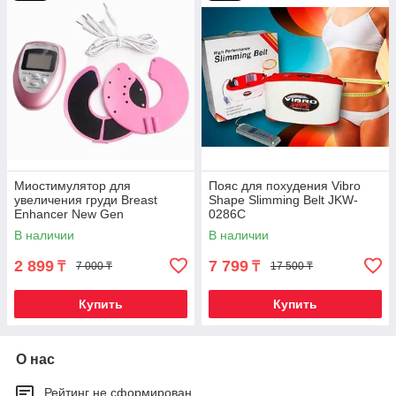
Миостимулятор для
Пояс для похудения Vibro
увеличения груди Breast
Shape Slimming Belt JKW-
Enhancer New Gen
0286C
В наличии
В наличии
2 899
7 799
₸
₸
7 000 ₸
17 500 ₸
Купить
Купить
О нас
Рейтинг не сформирован