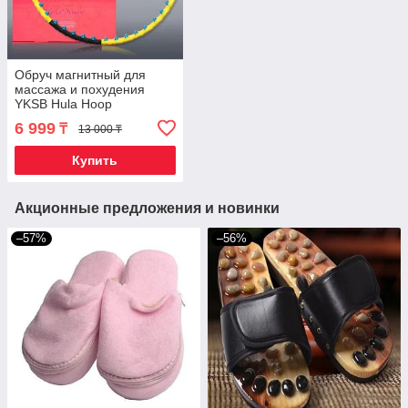
Обруч магнитный для
массажа и похудения
YKSB Hula Hoop
6 999
₸
13 000 ₸
Купить
Акционные предложения и новинки
–57%
–56%