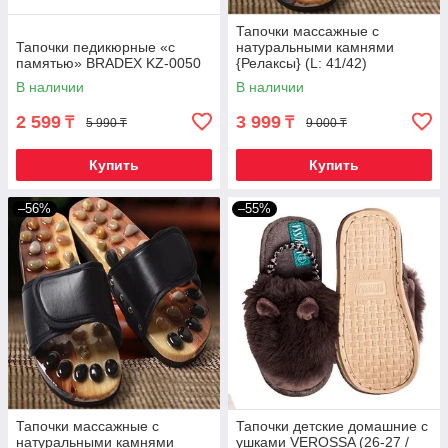
Тапочки массажные c
Тапочки педикюрные «с
натуральными камнями
памятью» BRADEX KZ-0050
{Релаксы} (L: 41/42)
В наличии
В наличии
2 599
3 999
₸
₸
5 990 ₸
9 000 ₸
Купить
Купить
–56%
–55%
Тапочки массажные c
Тапочки детские домашние с
натуральными камнями
ушками VEROSSA (26-27 /