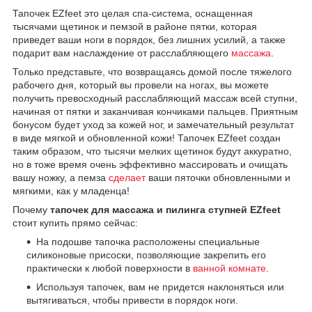
Тапочек EZfeet это целая спа-система, оснащенная
тысячами щетинок и пемзой в районе пятки, которая
приведет ваши ноги в порядок, без лишних усилий, а также
подарит вам наслаждение от расслабляющего
массажа
.
Только представьте, что возвращаясь домой после тяжелого
рабочего дня, который вы провели на ногах, вы можете
получить превосходный расслабляющий массаж всей ступни,
начиная от пятки и заканчивая кончиками пальцев. Приятным
бонусом будет уход за кожей ног, и замечательный результат
в виде мягкой и обновленной кожи! Тапочек EZfeet создан
таким образом, что тысячи мелких щетинок будут аккуратно,
но в тоже время очень эффективно массировать и очищать
вашу ножку, а пемза
сделает
ваши пяточки обновленными и
мягкими, как у младенца!
Почему
тапочек для массажа и пилинга ступней EZfeet
стоит купить прямо сейчас:
На подошве тапочка расположены специальные
силиконовые присоски, позволяющие закрепить его
практически к любой поверхности в
ванной комнате
.
Используя тапочек, вам не придется наклоняться или
вытягиваться, чтобы привести в порядок ноги.