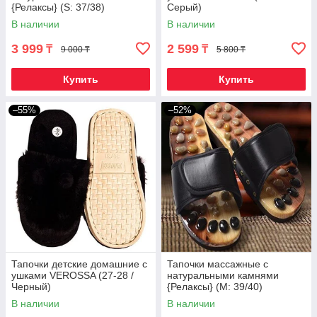
{Релаксы} (S: 37/38)
Серый)
В наличии
В наличии
3 999
2 599
₸
₸
9 000 ₸
5 800 ₸
Купить
Купить
–55%
–52%
Тапочки детские домашние с
Тапочки массажные c
ушками VEROSSA (27-28 /
натуральными камнями
Черный)
{Релаксы} (М: 39/40)
В наличии
В наличии