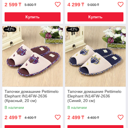
2 599
4 299
₸
₸
5 800 ₸
9 000 ₸
Купить
Купить
–43%
–43%
Тапочки домашние Pettimelo
Тапочки домашние Pettimelo
Elephant IN14FW-2636
Elephant IN14FW-2636
(Красный, 20 см)
(Синий, 20 см)
В наличии
В наличии
2 499
2 499
₸
₸
4 400 ₸
4 400 ₸